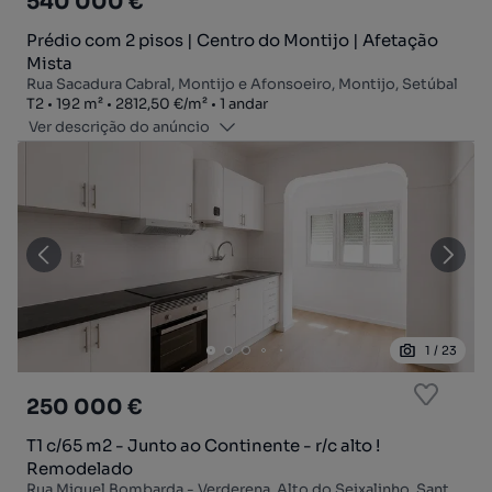
540 000 €
Prédio com 2 pisos | Centro do Montijo | Afetação
Mista
Rua Sacadura Cabral, Montijo e Afonsoeiro, Montijo, Setúbal
Tipologia
Zona
Preço por metro quadrado
Andar
T2
192
m²
2812,50 €
/
m²
1 andar
Ver descrição do anúncio
1
/
23
250 000 €
T1 c/65 m2 - Junto ao Continente - r/c alto !
Remodelado
Rua Miguel Bombarda - Verderena, Alto do Seixalinho, Santo André e Verderena, Barreiro, Setúbal