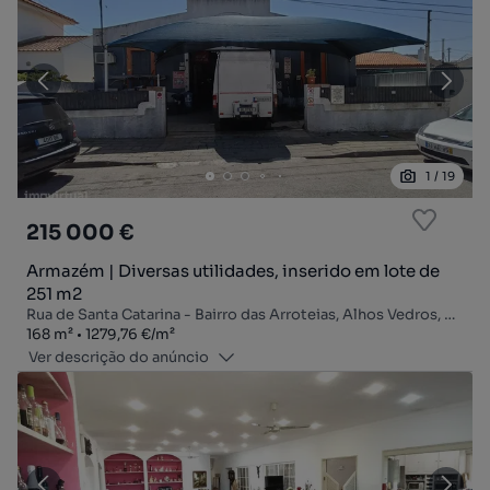
1
/
19
215 000 €
Armazém | Diversas utilidades, inserido em lote de
251 m2
Rua de Santa Catarina - Bairro das Arroteias, Alhos Vedros, Moita, Setúbal
Zona
Preço por metro quadrado
168
m²
1279,76 €
/
m²
Ver descrição do anúncio