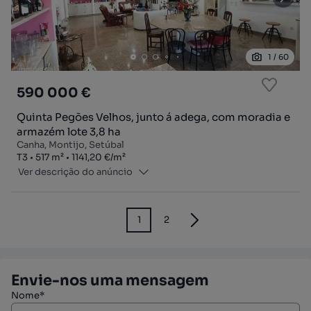
1
/
60
590 000 €
Quinta Pegões Velhos, junto á adega, com moradia e
armazém lote 3,8 ha
Canha, Montijo, Setúbal
Tipologia
Zona
Preço por metro quadrado
T3
517
m²
1141,20 €
/
m²
Ver descrição do anúncio
1
2
Envie-nos uma mensagem
Nome*