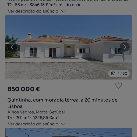
Tipologia
Zona
Preço por metro quadrado
Andar
T1
65
m²
3846,15 €
/
m²
rés do chão
Ver descrição do anúncio
1
/
30
850 000 €
Quintinha, com moradia térrea, a 20 minutos de
Lisboa
Alhos Vedros, Moita, Setúbal
Tipologia
Zona
Preço por metro quadrado
T4
201
m²
4228,86 €
/
m²
Ver descrição do anúncio