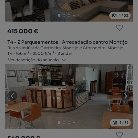
1
/
33
415 000 €
T4 - 2 Parqueamentos | Arrecadação centro Montijo
Rua da Indústria Corticeira, Montijo e Afonsoeiro, Montijo, Setúbal
Tipologia
Zona
Preço por metro quadrado
Andar
T4
166
m²
2500 €
/
m²
2 andar
Ver descrição do anúncio
1
/
31