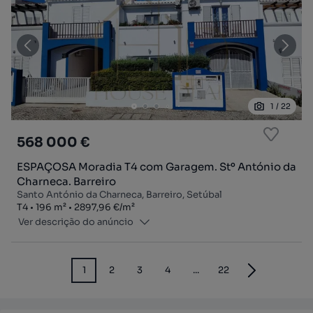
1
/
22
568 000 €
ESPAÇOSA Moradia T4 com Garagem. Stº António da
Charneca. Barreiro
Santo António da Charneca, Barreiro, Setúbal
Tipologia
Zona
Preço por metro quadrado
T4
196
m²
2897,96 €
/
m²
Ver descrição do anúncio
1
2
3
4
...
22