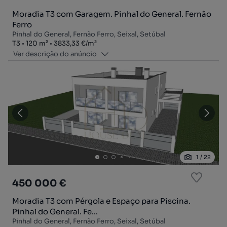
Moradia T3 com Garagem. Pinhal do General. Fernão
Ferro
Pinhal do General, Fernão Ferro, Seixal, Setúbal
Tipologia
Zona
Preço por metro quadrado
T3
120
m²
3833,33 €
/
m²
Ver descrição do anúncio
1
/
22
450 000 €
Moradia T3 com Pérgola e Espaço para Piscina.
Pinhal do General. Fe...
Pinhal do General, Fernão Ferro, Seixal, Setúbal