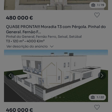
1
/
19
480 000 €
QUASE PRONTA!!! Moradia T3 com Pérgola. Pinhal do
General. Fernão F...
Pinhal do General, Fernão Ferro, Seixal, Setúbal
Tipologia
Zona
Preço por metro quadrado
T3
120
m²
4000 €
/
m²
Ver descrição do anúncio
1
/
22
460 000 €