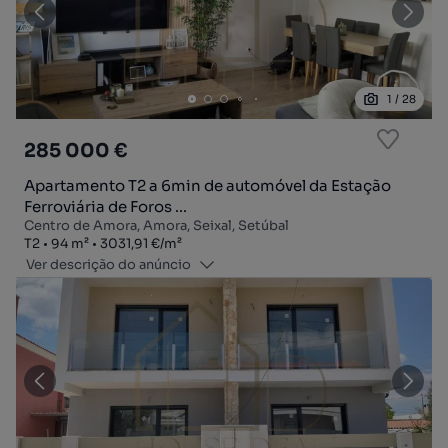
1
/
28
285 000 €
Apartamento T2 a 6min de automóvel da Estação
Ferroviária de Foros ...
Centro de Amora, Amora, Seixal, Setúbal
Tipologia
Zona
Preço por metro quadrado
T2
94
m²
3031,91 €
/
m²
Ver descrição do anúncio