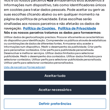
Nós e os nossos parceiros
429
armazenamos e/ou acedemos a
informações num dispositivo, tais como identificadores únicos
Mapa do Site
em cookies para tratar dados pessoais. Pode aceitar ou gerir as
suas escolhas clicando abaixo ou em qualquer momento na
página da política de privacidade. Estas escolhas serão
sinalizadas aos nossos parceiros e não afetarão os dados de
Contacte-nos
navegação.
Política de Cookies,
Política de Privacidade
Nós e os nossos parceiros tratamos os dados para fornecermos:
Utilizar dados de geolocalização precisos. Procurar ativamente as características
do dispositivo para identificação. Compreender os públicos através de estatísticas
SIGA-NOS:
ou combinações de dados de diferentes fontes. Armazenar e/ou aceder a
informações num dispositivo. Medir o desempenho da publicidade. Criar perfis
para personalizar conteúdos. Criar perfis para publicidade personalizada.
Desenvolver e melhorar serviços. Utilizar dados limitados para selecionar
publicidade. Medir o desempenho dos conteúdos. Utilizar dados limitados para
selecionar conteúdos. Utilizar perfis para selecionar publicidade personalizada.
DESCARREGAR NA:
Utilizar perfis para selecionar conteúdos personalizados.
Lista de parceiros (fornecedores)
Aceitar tudo
Aceitar necessários
© 2026 Imovirtual.com, OLX Portugal, S.A.
TERMOS DE UTILIZAÇÃO
Definir preferências
POLÍTICA DE PRIVACIDADE
Mensagens
Ligar
CONFIGURAÇÕES DE PRIVACIDADE