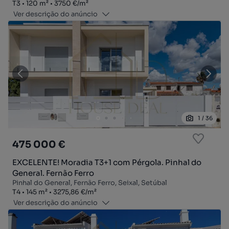
Tipologia
Zona
Preço por metro quadrado
T3
120
m²
3750 €
/
m²
Ver descrição do anúncio
1
/
36
475 000 €
EXCELENTE! Moradia T3+1 com Pérgola. Pinhal do
General. Fernão Ferro
Pinhal do General, Fernão Ferro, Seixal, Setúbal
Tipologia
Zona
Preço por metro quadrado
T4
145
m²
3275,86 €
/
m²
Ver descrição do anúncio