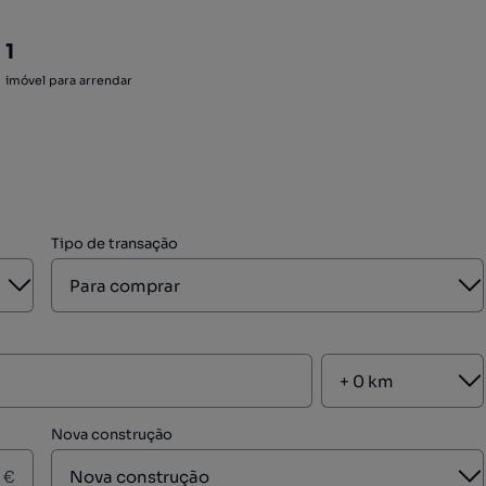
1
imóvel para arrendar
Tipo de transação
Aberto
A
A
Nova construção
A
€