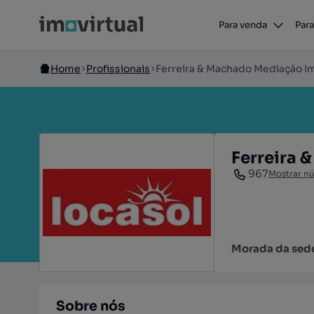
Para venda
Para
Home
Profissionais
Ferreira & Machado Mediação Im
Ferreira 
967
Mostrar n
Morada da sed
Sobre nós