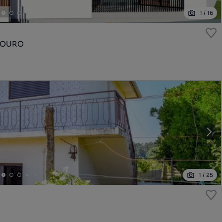
1
/
16
DOURO
1
/
25