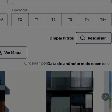
Tipologia
m²
T0
T1
T2
T3
T4
T5+
Limpar filtros
Pesquisar
Ver Mapa
Ordenar por
Data do anúncio: mais recente