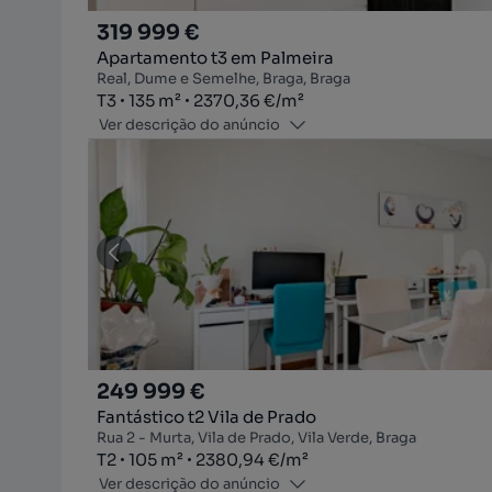
319 999 €
Apartamento t3 em Palmeira
Real, Dume e Semelhe, Braga, Braga
Tipologia
Zona
Preço por metro quadrado
T3
135
m²
2370,36 €
/
m²
Ver descrição do anúncio
249 999 €
Fantástico t2 Vila de Prado
Rua 2 - Murta, Vila de Prado, Vila Verde, Braga
Tipologia
Zona
Preço por metro quadrado
T2
105
m²
2380,94 €
/
m²
Ver descrição do anúncio