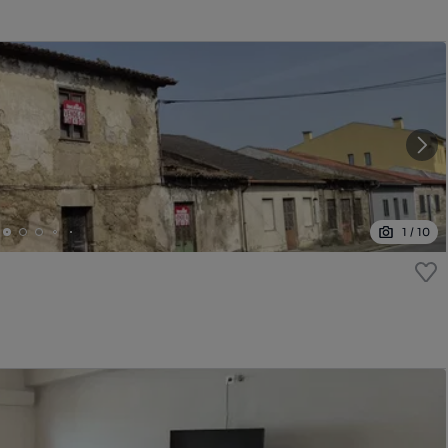
1
/
10