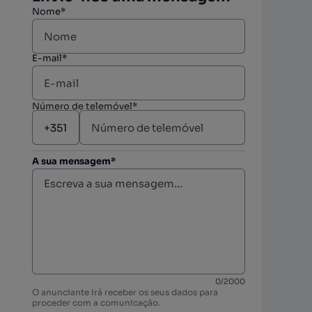
Nome*
E-mail*
Número de telemóvel*
A sua mensagem*
berto
berto
0
/
2000
O anunciante irá receber os seus dados para
berto
proceder com a comunicação.