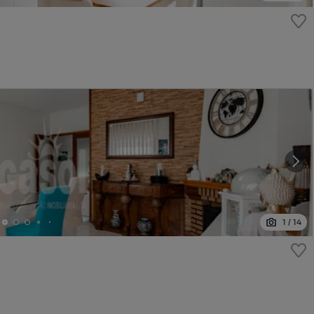
1
/
14