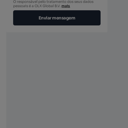
O responsável pelo tratamento dos seus dados
pessoais é a OLX Global B.V.
mais
Enviar mensagem