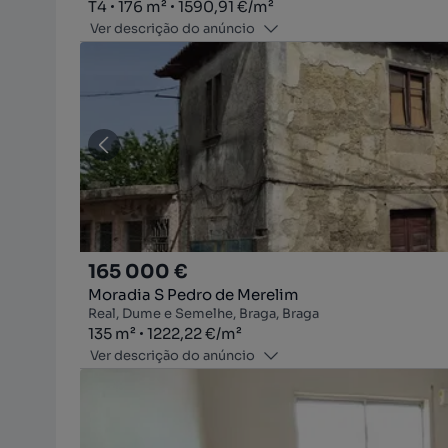
Tipologia
Zona
Preço por metro quadrado
T4
176
m²
1590,91 €
/
m²
Ver descrição do anúncio
165 000 €
Moradia S Pedro de Merelim
Real, Dume e Semelhe, Braga, Braga
Zona
Preço por metro quadrado
135
m²
1222,22 €
/
m²
Ver descrição do anúncio