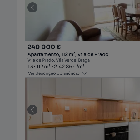
240 000 €
Apartamento, 112 m², Vila de Prado
Vila de Prado, Vila Verde, Braga
Tipologia
Zona
Preço por metro quadrado
T3
112
m²
2142,86 €
/
m²
Ver descrição do anúncio