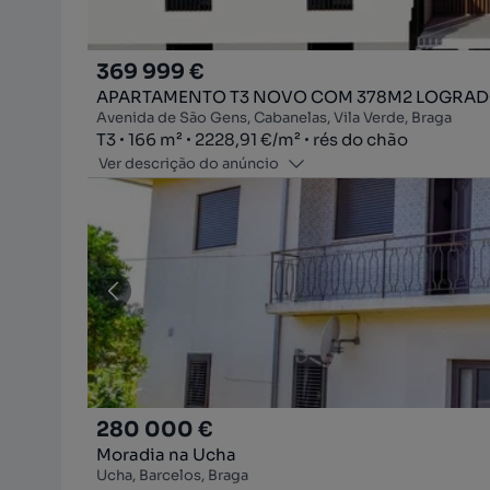
369 999 €
APARTAMENTO T3 NOVO COM 378M2 LOGRA
Avenida de São Gens, Cabanelas, Vila Verde, Braga
Tipologia
Zona
Preço por metro quadrado
Andar
T3
166
m²
2228,91 €
/
m²
rés do chão
Ver descrição do anúncio
280 000 €
Moradia na Ucha
Ucha, Barcelos, Braga