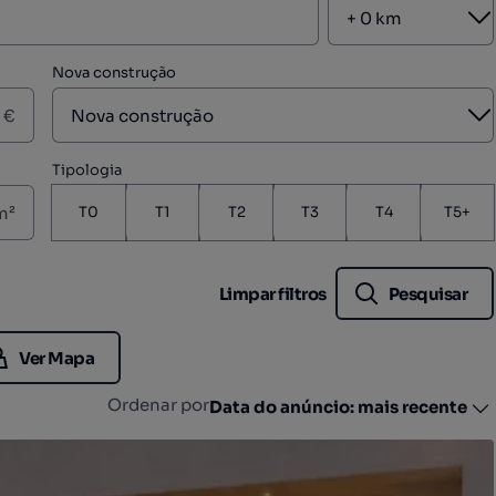
A
Nova construção
A
€
Tipologia
m²
T0
T1
T2
T3
T4
T5+
Limpar filtros
Pesquisar
Ver Mapa
Ordenar por
Data do anúncio: mais recente