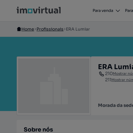
Para venda
Para
Home
Profissionais
ERA Lumiar
ERA Lumi
210
Mostrar n
211
Mostrar nú
Morada da sed
Sobre nós