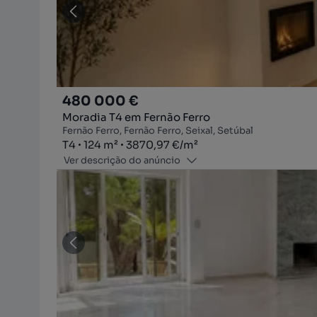
480 000 €
Moradia T4 em Fernão Ferro
Fernão Ferro, Fernão Ferro, Seixal, Setúbal
Tipologia
Zona
Preço por metro quadrado
T4
124
m²
3870,97 €
/
m²
Ver descrição do anúncio