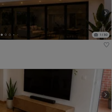
1
/
30