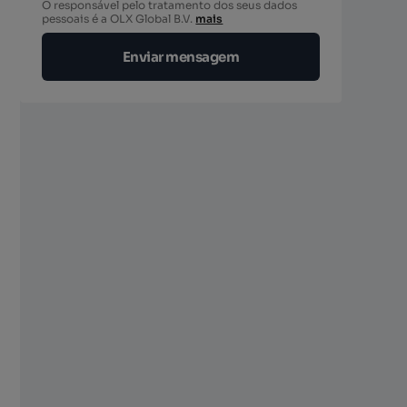
O responsável pelo tratamento dos seus dados
berto
pessoais é a OLX Global B.V.
mais
Enviar mensagem
berto