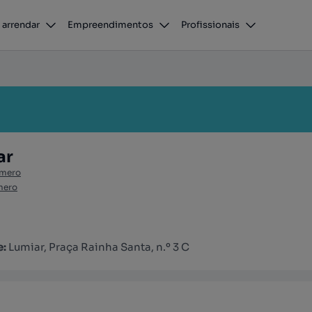
 arrendar
Empreendimentos
Profissionais
ar
úmero
mero
e:
Lumiar, Praça Rainha Santa, n.º 3 C