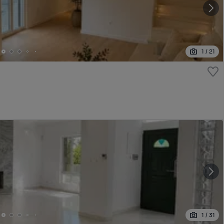
1
/
21
1
/
31