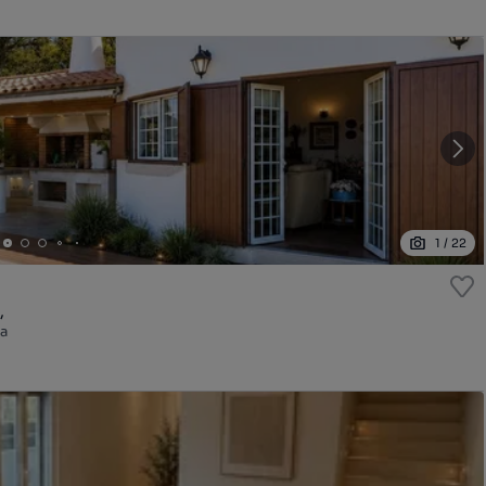
1
/
22
,
oa