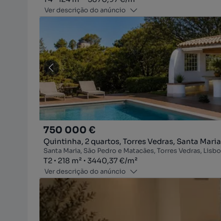
Ver descrição do anúncio
750 000 €
Quintinha, 2 quartos, Torres Vedras, Santa Maria
Santa Maria, São Pedro e Matacães, Torres Vedras, Lisb
Tipologia
Zona
Preço por metro quadrado
T2
218
m²
3440,37 €
/
m²
Ver descrição do anúncio