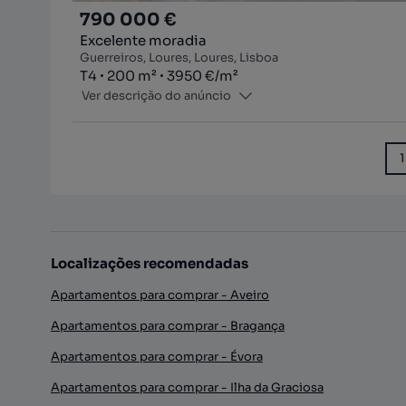
790 000 €
Excelente moradia
Guerreiros, Loures, Loures, Lisboa
Tipologia
Zona
Preço por metro quadrado
T4
200
m²
3950 €
/
m²
Ver descrição do anúncio
1
Localizações recomendadas
Apartamentos para comprar - Aveiro
Apartamentos para comprar - Bragança
Apartamentos para comprar - Évora
Apartamentos para comprar - Ilha da Graciosa