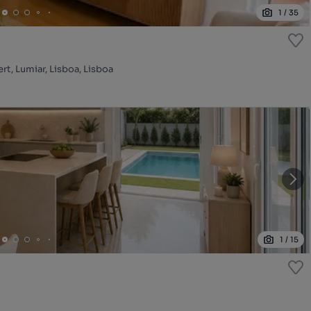
1
/
35
t, Lumiar, Lisboa, Lisboa
1
/
15