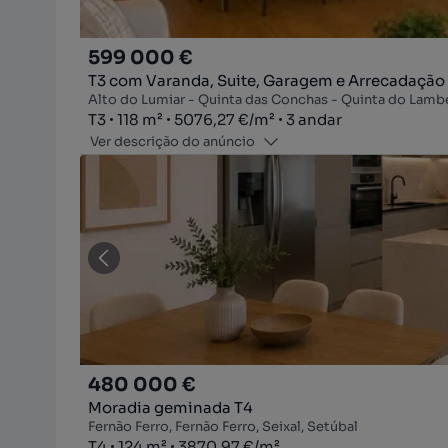
599 000 €
T3 com Varanda, Suite, Garagem e Arrecadação
Alto do Lumiar - Quinta das Conchas - Quinta do Lamber
Tipologia
Zona
Preço por metro quadrado
Andar
T3
118
m²
5076,27 €
/
m²
3 andar
Ver descrição do anúncio
480 000 €
Moradia geminada T4
Fernão Ferro, Fernão Ferro, Seixal, Setúbal
Tipologia
Zona
Preço por metro quadrado
T4
124
m²
3870,97 €
/
m²