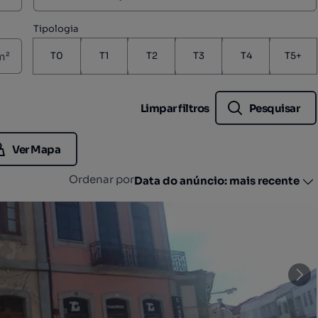
Tipologia
m²
T0
T1
T2
T3
T4
T5+
Limpar filtros
Pesquisar
Ver Mapa
Ordenar por
Data do anúncio: mais recente