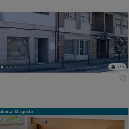
1
/
9
aberta
:
12 agosto