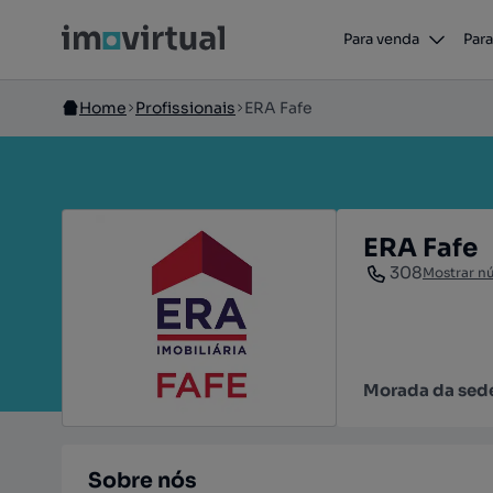
Para venda
Para
Home
Profissionais
ERA Fafe
ERA Fafe
308
Mostrar n
Morada da sed
Sobre nós