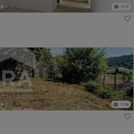
1
/
11
1
/
16