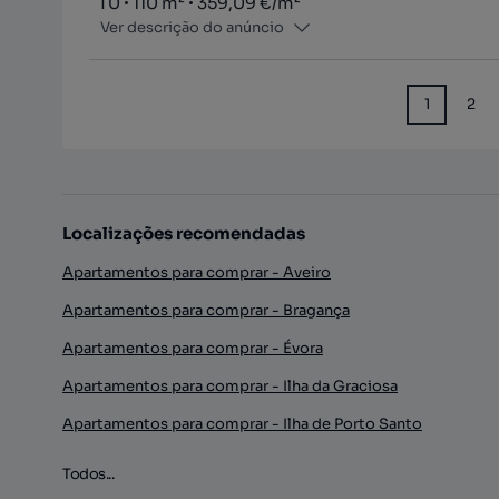
Tipologia
Zona
Preço por metro quadrado
T0
110
m²
359,09 €
/
m²
Ver descrição do anúncio
1
2
Localizações recomendadas
Apartamentos para comprar - Aveiro
Apartamentos para comprar - Bragança
Apartamentos para comprar - Évora
Apartamentos para comprar - Ilha da Graciosa
Apartamentos para comprar - Ilha de Porto Santo
Todos...