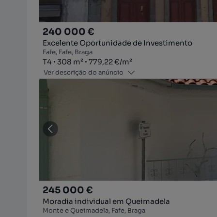
240 000 €
Excelente Oportunidade de Investimento
Fafe, Fafe, Braga
Tipologia
Zona
Preço por metro quadrado
T4
308
m²
779,22 €
/
m²
Ver descrição do anúncio
245 000 €
Moradia individual em Queimadela
Monte e Queimadela, Fafe, Braga