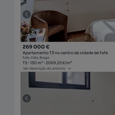
269 000 €
Apartamento T3 no centro da cidade de Fafe
Fafe, Fafe, Braga
Tipologia
Zona
Preço por metro quadrado
T3
130
m²
2069,23 €
/
m²
Ver descrição do anúncio