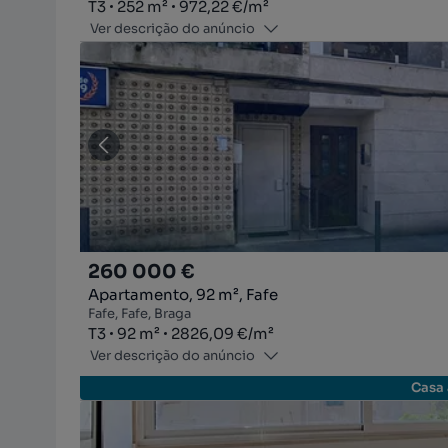
Tipologia
Zona
Preço por metro quadrado
T3
252
m²
972,22 €
/
m²
Ver descrição do anúncio
260 000 €
Apartamento, 92 m², Fafe
Fafe, Fafe, Braga
Tipologia
Zona
Preço por metro quadrado
T3
92
m²
2826,09 €
/
m²
Ver descrição do anúncio
Casa 