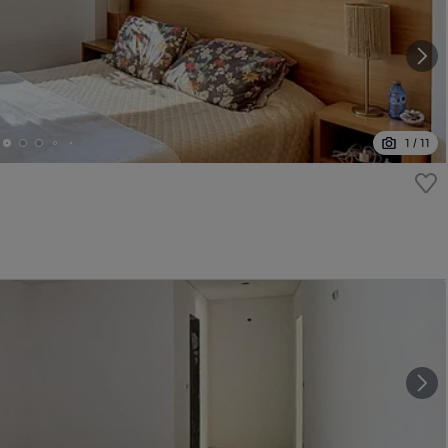
1
/
11