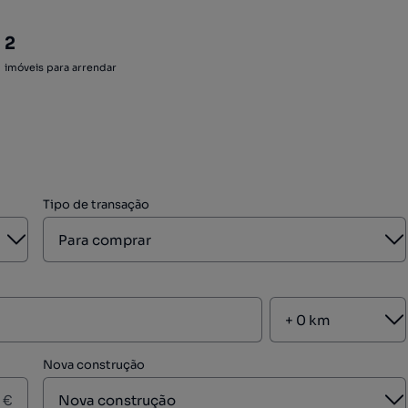
2
imóveis para arrendar
Tipo de transação
Aberto
A
A
Nova construção
A
€