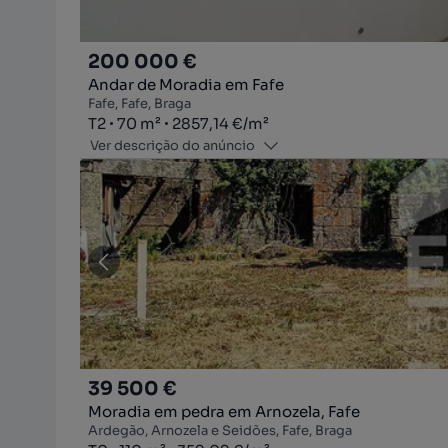
200 000 €
Andar de Moradia em Fafe
Fafe, Fafe, Braga
Tipologia
Zona
Preço por metro quadrado
T2
70
m²
2857,14 €
/
m²
Ver descrição do anúncio
39 500 €
Moradia em pedra em Arnozela, Fafe
Ardegão, Arnozela e Seidões, Fafe, Braga