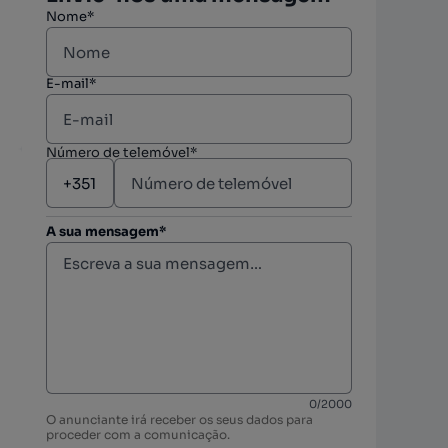
Nome*
E-mail*
Número de telemóvel*
A sua mensagem*
berto
berto
0
/
2000
O anunciante irá receber os seus dados para
berto
proceder com a comunicação.