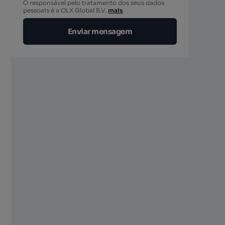
O responsável pelo tratamento dos seus dados
pessoais é a OLX Global B.V.
mais
Enviar mensagem