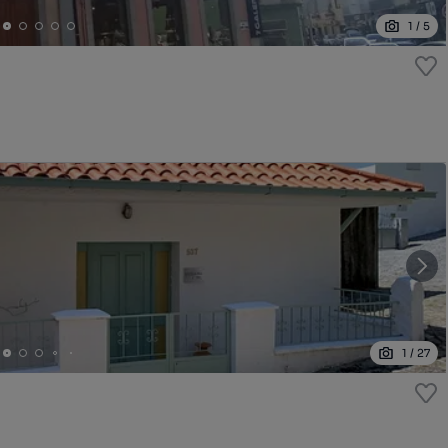
1
/
5
1
/
27