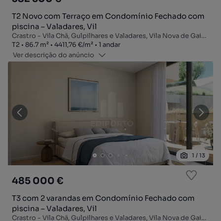
T2 Novo com Terraço em Condomínio Fechado com
piscina – Valadares, Vil
Crastro - Vila Chã, Gulpilhares e Valadares, Vila Nova de Gaia, Porto
Tipologia
Zona
Preço por metro quadrado
Andar
T2
86.7
m²
4411,76 €
/
m²
1 andar
Ver descrição do anúncio
1
/
13
485 000 €
T3 com 2 varandas em Condomínio Fechado com
piscina – Valadares, Vil
Crastro - Vila Chã, Gulpilhares e Valadares, Vila Nova de Gaia, Porto