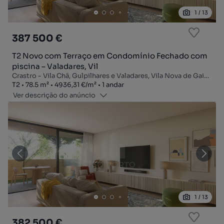
1
/
13
387 500 €
T2 Novo com Terraço em Condomínio Fechado com
piscina – Valadares, Vil
Crastro - Vila Chã, Gulpilhares e Valadares, Vila Nova de Gaia, Porto
Tipologia
Zona
Preço por metro quadrado
Andar
T2
78.5
m²
4936,31 €
/
m²
1 andar
Ver descrição do anúncio
1
/
13
382 500 €