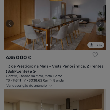
1
/
37
435 000 €
T3 de Prestígio na Maia – Vista Panorâmica, 2 Frentes
(Sul/Poente) e G
Centro, Cidade da Maia, Maia, Porto
Tipologia
Zona
Preço por metro quadrado
Andar
T3
143.11
m²
3039,62 €
/
m²
8 andar
Ver descrição do anúncio