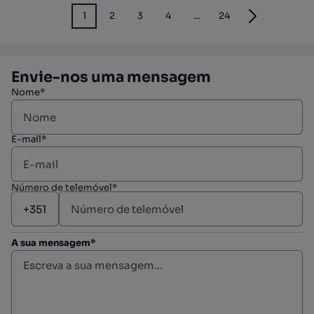
1
2
3
4
...
24
Envie-nos uma mensagem
Nome*
E-mail*
Número de telemóvel*
A sua mensagem*