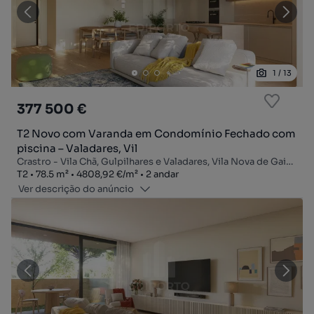
1
/
13
377 500 €
T2 Novo com Varanda em Condomínio Fechado com
piscina – Valadares, Vil
Crastro - Vila Chã, Gulpilhares e Valadares, Vila Nova de Gaia, Porto
Tipologia
Zona
Preço por metro quadrado
Andar
T2
78.5
m²
4808,92 €
/
m²
2 andar
Ver descrição do anúncio