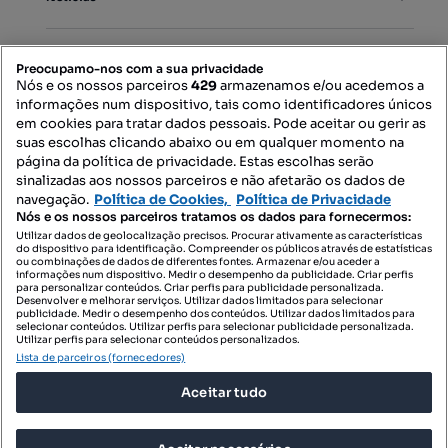
PORTAIS
Preocupamo-nos com a sua privacidade
Nós e os nossos parceiros
429
armazenamos e/ou acedemos a
informações num dispositivo, tais como identificadores únicos
Mapa do Site
em cookies para tratar dados pessoais. Pode aceitar ou gerir as
suas escolhas clicando abaixo ou em qualquer momento na
página da política de privacidade. Estas escolhas serão
sinalizadas aos nossos parceiros e não afetarão os dados de
Contacte-nos
navegação.
Política de Cookies,
Política de Privacidade
Nós e os nossos parceiros tratamos os dados para fornecermos:
Utilizar dados de geolocalização precisos. Procurar ativamente as características
do dispositivo para identificação. Compreender os públicos através de estatísticas
SIGA-NOS:
ou combinações de dados de diferentes fontes. Armazenar e/ou aceder a
informações num dispositivo. Medir o desempenho da publicidade. Criar perfis
para personalizar conteúdos. Criar perfis para publicidade personalizada.
Desenvolver e melhorar serviços. Utilizar dados limitados para selecionar
publicidade. Medir o desempenho dos conteúdos. Utilizar dados limitados para
selecionar conteúdos. Utilizar perfis para selecionar publicidade personalizada.
DESCARREGAR NA:
Utilizar perfis para selecionar conteúdos personalizados.
Lista de parceiros (fornecedores)
Aceitar tudo