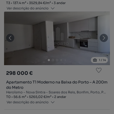
Tipologia
Zona
Preço por metro quadrado
Andar
T3
137.4
m²
3529,84 €
/
m²
3 andar
Ver descrição do anúncio
1
/
14
298 000 €
Apartamento T1 Moderno na Baixa do Porto – A 200m
do Metro
Heroísmo - Nova Sintra - Soares dos Reis, Bonfim, Porto, Porto
Tipologia
Zona
Preço por metro quadrado
Andar
T0
56.6
m²
5265,02 €
/
m²
2 andar
Ver descrição do anúncio