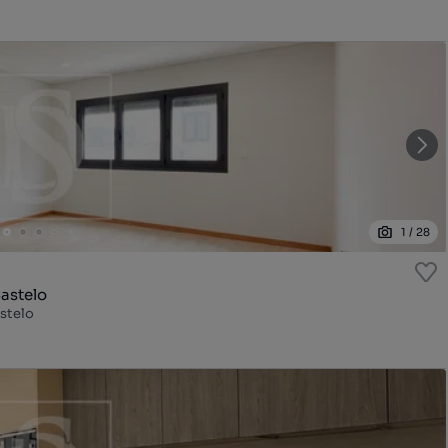
1
/
28
astelo
astelo