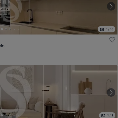
1
/
15
elo
1
/
9