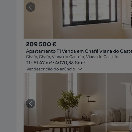
209 500 €
Apartamento T1 Venda em Chafé,Viana do Cast
Chafé, Chafé, Viana do Castelo, Viana do Castelo
Tipologia
Zona
Preço por metro quadrado
T1
51.47
m²
4070,33 €
/
m²
Ver descrição do anúncio