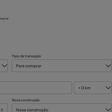
omprar
Tipo de transação
Aberto
A
A
Nova construção
A
€