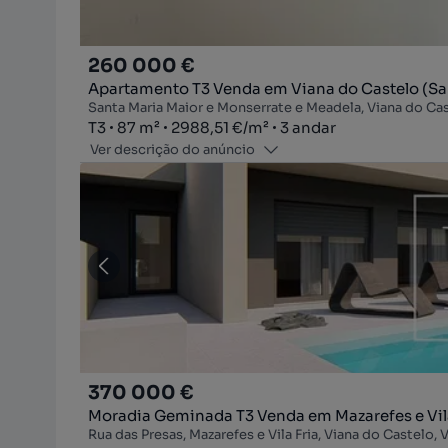
260 000 €
Apartamento T3 Venda em Viana do Castelo (Sa
Santa Maria Maior e Monserrate e Meadela, Viana do Cas
Tipologia
Zona
Preço por metro quadrado
Andar
T3
87
m²
2988,51 €
/
m²
3 andar
Ver descrição do anúncio
370 000 €
Moradia Geminada T3 Venda em Mazarefes e Vila
Rua das Presas, Mazarefes e Vila Fria, Viana do Castelo,