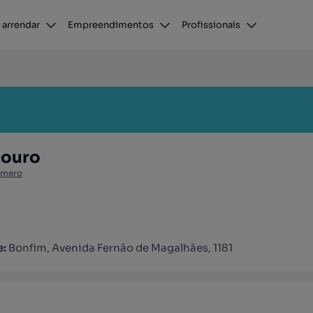
 arrendar
Empreendimentos
Profissionais
Douro
úmero
e:
Bonfim, Avenida Fernão de Magalhães, 1181