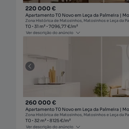
220 000 €
Apartamento T0 Novo em Leça da Palmeira | Moi
Zona Histórica de Matosinhos, Matosinhos e Leça da Pa
Tipologia
Zona
Preço por metro quadrado
T0
31
m²
7096,77 €
/
m²
Ver descrição do anúncio
260 000 €
Apartamento T0 Novo em Leça da Palmeira | Moi
Zona Histórica de Matosinhos, Matosinhos e Leça da Pa
Tipologia
Zona
Preço por metro quadrado
T0
32
m²
8125 €
/
m²
Ver descrição do anúncio