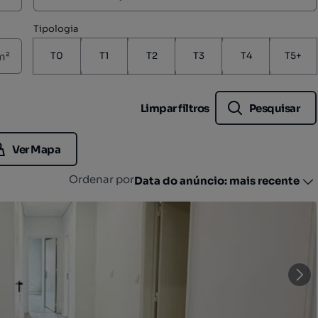
Tipologia
m²
T0
T1
T2
T3
T4
T5+
Limpar filtros
Pesquisar
Ver Mapa
Ordenar por
Data do anúncio: mais recente