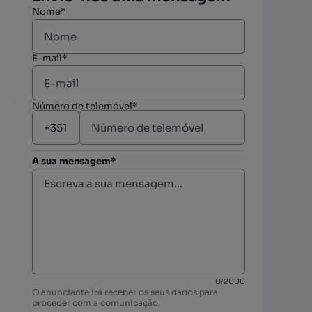
Nome*
E-mail*
Número de telemóvel*
A sua mensagem*
berto
berto
0
/
2000
O anunciante irá receber os seus dados para
berto
proceder com a comunicação.