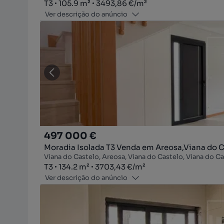
Tipologia
Zona
Preço por metro quadrado
T3
105.9
m²
3493,86 €
/
m²
Ver descrição do anúncio
497 000 €
Moradia Isolada T3 Venda em Areosa,Viana do C
Viana do Castelo, Areosa, Viana do Castelo, Viana do C
Tipologia
Zona
Preço por metro quadrado
T3
134.2
m²
3703,43 €
/
m²
Ver descrição do anúncio