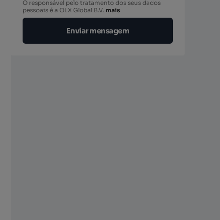
O responsável pelo tratamento dos seus dados
pessoais é a OLX Global B.V.
mais
Enviar mensagem