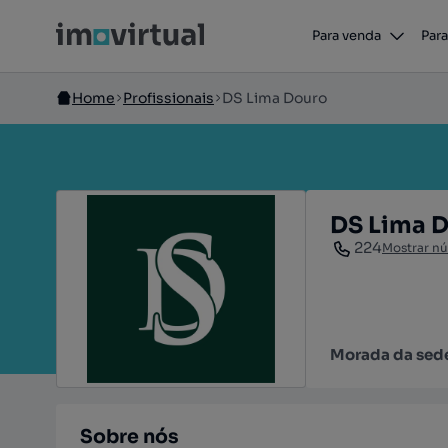
Para venda
Para
Home
Profissionais
DS Lima Douro
DS Lima 
224
Mostrar n
Morada da sed
Sobre nós