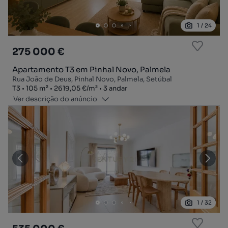
1
/
24
275 000 €
Apartamento T3 em Pinhal Novo, Palmela
Rua João de Deus, Pinhal Novo, Palmela, Setúbal
Tipologia
Zona
Preço por metro quadrado
Andar
T3
105
m²
2619,05 €
/
m²
3 andar
Ver descrição do anúncio
1
/
32