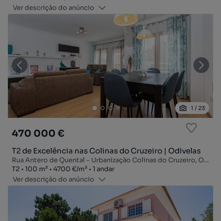
Ver descrição do anúncio
1
/
23
470 000 €
T2 de Excelência nas Colinas do Cruzeiro | Odivelas
Rua Antero de Quental - Urbanização Colinas do Cruzeiro, Odivelas, Odivelas, Lisboa
Tipologia
Zona
Preço por metro quadrado
Andar
T2
100
m²
4700 €
/
m²
1 andar
Ver descrição do anúncio