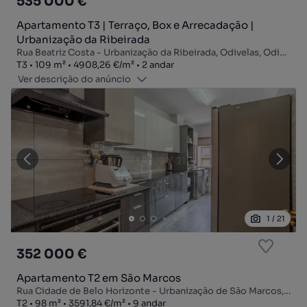
535 000 €
Apartamento T3 | Terraço, Box e Arrecadação |
Urbanização da Ribeirada
Rua Beatriz Costa - Urbanização da Ribeirada, Odivelas, Odivelas, Lisboa
Tipologia
Zona
Preço por metro quadrado
Andar
T3
109
m²
4908,26 €
/
m²
2 andar
Ver descrição do anúncio
1
/
21
352 000 €
Apartamento T2 em São Marcos
Rua Cidade de Belo Horizonte - Urbanização de São Marcos, São Marcos, Cacém e São Marcos, Sintra, Lisboa
Tipologia
Zona
Preço por metro quadrado
Andar
T2
98
m²
3591,84 €
/
m²
9 andar