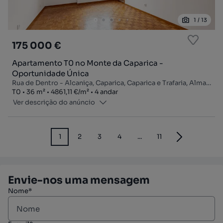
1
/
13
175 000 €
Apartamento T0 no Monte da Caparica -
Oportunidade Única
Rua de Dentro - Alcaniça, Caparica, Caparica e Trafaria, Almada, Setúbal
Tipologia
Zona
Preço por metro quadrado
Andar
T0
36
m²
4861,11 €
/
m²
4 andar
Ver descrição do anúncio
1
2
3
4
...
11
Envie-nos uma mensagem
Nome*