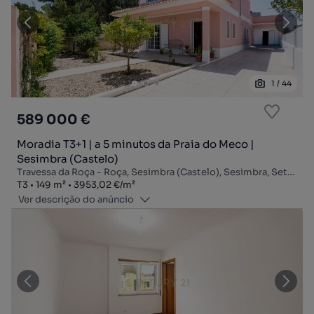
1
/
44
589 000 €
Moradia T3+1 | a 5 minutos da Praia do Meco |
Sesimbra (Castelo)
Travessa da Roça - Roça, Sesimbra (Castelo), Sesimbra, Setúbal
Tipologia
Zona
Preço por metro quadrado
T3
149
m²
3953,02 €
/
m²
Ver descrição do anúncio