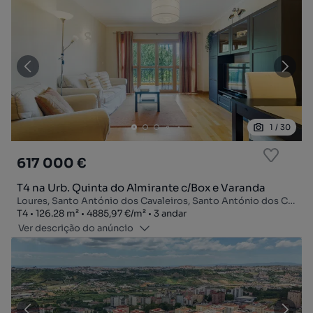
1
/
30
617 000 €
T4 na Urb. Quinta do Almirante c/Box e Varanda
Loures, Santo António dos Cavaleiros, Santo António dos Cavaleiros e Frielas, Loures, Lisboa
Tipologia
Zona
Preço por metro quadrado
Andar
T4
126.28
m²
4885,97 €
/
m²
3 andar
Ver descrição do anúncio