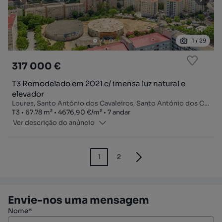
1
/
29
317 000 €
T3 Remodelado em 2021 c/ imensa luz natural e
elevador
Loures, Santo António dos Cavaleiros, Santo António dos Cavaleiros e Frielas, Loures, Lisboa
Tipologia
Zona
Preço por metro quadrado
Andar
T3
67.78
m²
4676,90 €
/
m²
7 andar
Ver descrição do anúncio
1
2
Envie-nos uma mensagem
Nome*