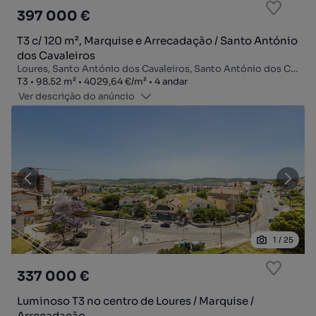
397 000 €
T3 c/ 120 m², Marquise e Arrecadação / Santo António
dos Cavaleiros
Loures, Santo António dos Cavaleiros, Santo António dos Cavaleiros e Frielas, Loures, Lisboa
Tipologia
Zona
Preço por metro quadrado
Andar
T3
98.52
m²
4029,64 €
/
m²
4 andar
Ver descrição do anúncio
1
/
25
337 000 €
Luminoso T3 no centro de Loures / Marquise /
Arrecadação