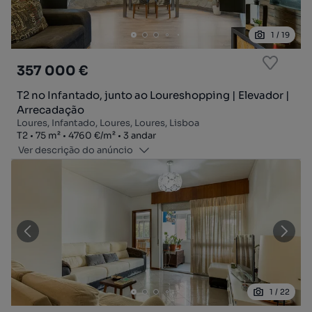
1
/
19
357 000 €
T2 no Infantado, junto ao Loureshopping | Elevador |
Arrecadação
Loures, Infantado, Loures, Loures, Lisboa
Tipologia
Zona
Preço por metro quadrado
Andar
T2
75
m²
4760 €
/
m²
3 andar
Ver descrição do anúncio
1
/
22