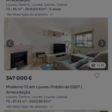
Loures, Centro, Loures, Loures, Lisboa
Tipologia
Zona
Preço por metro quadrado
Andar
T3
86
m²
3918,60 €
/
m²
6 andar
Ver descrição do anúncio
1
/
21
347 000 €
Moderno T2 em Loures / Prédio de 2007 /
Arrecadação
Loures, Centro, Loures, Loures, Lisboa
Tipologia
Zona
Preço por metro quadrado
T2
87.43
m²
3968,89 €
/
m²
Ver descrição do anúncio