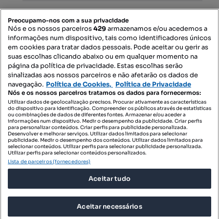
PORTAIS
Preocupamo-nos com a sua privacidade
Nós e os nossos parceiros
429
armazenamos e/ou acedemos a
informações num dispositivo, tais como identificadores únicos
Mapa do Site
em cookies para tratar dados pessoais. Pode aceitar ou gerir as
suas escolhas clicando abaixo ou em qualquer momento na
página da política de privacidade. Estas escolhas serão
sinalizadas aos nossos parceiros e não afetarão os dados de
Contacte-nos
navegação.
Política de Cookies,
Política de Privacidade
Nós e os nossos parceiros tratamos os dados para fornecermos:
Utilizar dados de geolocalização precisos. Procurar ativamente as características
do dispositivo para identificação. Compreender os públicos através de estatísticas
SIGA-NOS:
ou combinações de dados de diferentes fontes. Armazenar e/ou aceder a
informações num dispositivo. Medir o desempenho da publicidade. Criar perfis
para personalizar conteúdos. Criar perfis para publicidade personalizada.
Desenvolver e melhorar serviços. Utilizar dados limitados para selecionar
publicidade. Medir o desempenho dos conteúdos. Utilizar dados limitados para
selecionar conteúdos. Utilizar perfis para selecionar publicidade personalizada.
DESCARREGAR NA:
Utilizar perfis para selecionar conteúdos personalizados.
Lista de parceiros (fornecedores)
Aceitar tudo
Aceitar necessários
© 2026 Imovirtual.com, OLX Portugal, S.A.