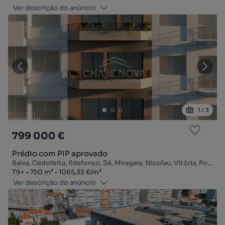
Ver descrição do anúncio
1
/
3
799 000 €
Prédio com PIP aprovado
Baixa, Cedofeita, Ildefonso, Sé, Miragaia, Nicolau, Vitória, Porto, Porto
Tipologia
Zona
Preço por metro quadrado
T9+
750
m²
1065,33 €
/
m²
Ver descrição do anúncio