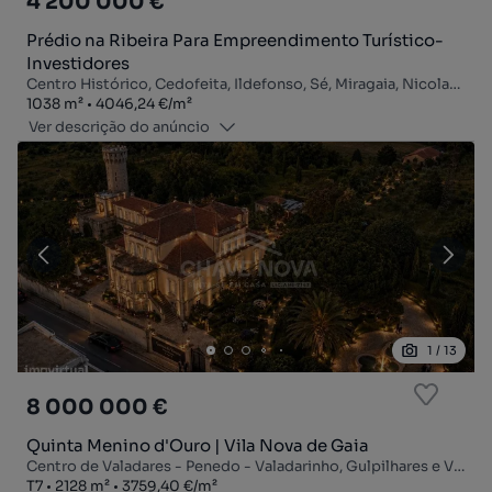
4 200 000 €
Prédio na Ribeira Para Empreendimento Turístico-
Investidores
Centro Histórico, Cedofeita, Ildefonso, Sé, Miragaia, Nicolau, Vitória, Porto, Porto
Zona
Preço por metro quadrado
1038
m²
4046,24 €
/
m²
Ver descrição do anúncio
1
/
13
8 000 000 €
Quinta Menino d'Ouro | Vila Nova de Gaia
Centro de Valadares - Penedo - Valadarinho, Gulpilhares e Valadares, Vila Nova de Gaia, Porto
Tipologia
Zona
Preço por metro quadrado
T7
2128
m²
3759,40 €
/
m²