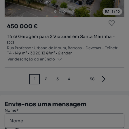
1
/
10
450 000 €
T4 c/ Garagem para 2 Viaturas em Santa Marinha -
CO
Rua Professor Urbano de Moura, Barrosa - Devesas - Telheira do Meio, Santa Marinha e São Pedro da Afurada, Vila Nova de Gaia, Porto
Tipologia
Zona
Preço por metro quadrado
Andar
T4
149
m²
3020,13 €
/
m²
2 andar
Ver descrição do anúncio
1
2
3
4
...
58
Envie-nos uma mensagem
Nome*