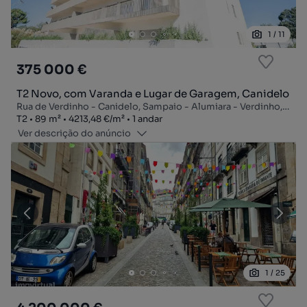
1
/
11
375 000 €
T2 Novo, com Varanda e Lugar de Garagem, Canidelo
Rua de Verdinho - Canidelo, Sampaio - Alumiara - Verdinho, Canidelo, Vila Nova de Gaia, Porto
Tipologia
Zona
Preço por metro quadrado
Andar
T2
89
m²
4213,48 €
/
m²
1 andar
Ver descrição do anúncio
1
/
25