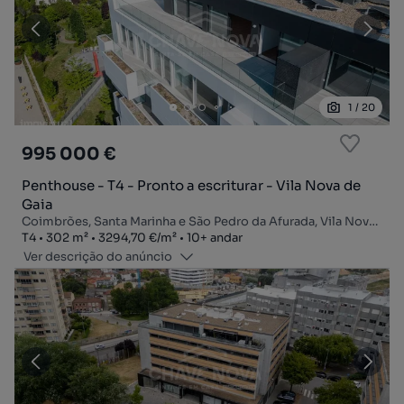
1
/
20
995 000 €
Penthouse - T4 - Pronto a escriturar - Vila Nova de
Gaia
Coimbrões, Santa Marinha e São Pedro da Afurada, Vila Nova de Gaia, Porto
Tipologia
Zona
Preço por metro quadrado
Andar
T4
302
m²
3294,70 €
/
m²
10+ andar
Ver descrição do anúncio