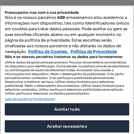
PORTAIS
Preocupamo-nos com a sua privacidade
Nós e os nossos parceiros
429
armazenamos e/ou acedemos a
informações num dispositivo, tais como identificadores únicos
Mapa do Site
em cookies para tratar dados pessoais. Pode aceitar ou gerir as
suas escolhas clicando abaixo ou em qualquer momento na
página da política de privacidade. Estas escolhas serão
sinalizadas aos nossos parceiros e não afetarão os dados de
Contacte-nos
navegação.
Política de Cookies,
Política de Privacidade
Nós e os nossos parceiros tratamos os dados para fornecermos:
Utilizar dados de geolocalização precisos. Procurar ativamente as características
do dispositivo para identificação. Compreender os públicos através de estatísticas
SIGA-NOS:
ou combinações de dados de diferentes fontes. Armazenar e/ou aceder a
informações num dispositivo. Medir o desempenho da publicidade. Criar perfis
para personalizar conteúdos. Criar perfis para publicidade personalizada.
Desenvolver e melhorar serviços. Utilizar dados limitados para selecionar
publicidade. Medir o desempenho dos conteúdos. Utilizar dados limitados para
selecionar conteúdos. Utilizar perfis para selecionar publicidade personalizada.
DESCARREGAR NA:
Utilizar perfis para selecionar conteúdos personalizados.
Lista de parceiros (fornecedores)
Aceitar tudo
Aceitar necessários
© 2026 Imovirtual.com, OLX Portugal, S.A.