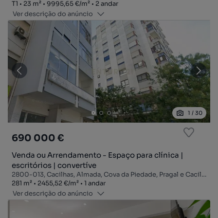
Tipologia
Zona
Preço por metro quadrado
Andar
T1
23
m²
9995,65 €
/
m²
2 andar
Ver descrição do anúncio
1
/
30
690 000 €
Venda ou Arrendamento - Espaço para clínica |
escritórios | convertíve
2800-013, Cacilhas, Almada, Cova da Piedade, Pragal e Cacilhas, Almada, Setúbal
Zona
Preço por metro quadrado
Andar
281
m²
2455,52 €
/
m²
1 andar
Ver descrição do anúncio