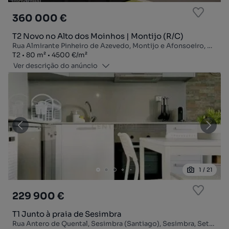
360 000 €
T2 Novo no Alto dos Moinhos | Montijo (R/C)
Rua Almirante Pinheiro de Azevedo, Montijo e Afonsoeiro, Montijo, Setúbal
Tipologia
Zona
Preço por metro quadrado
T2
80
m²
4500 €
/
m²
Ver descrição do anúncio
1
/
21
229 900 €
T1 Junto à praia de Sesimbra
Rua Antero de Quental, Sesimbra (Santiago), Sesimbra, Setúbal