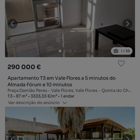
1
/
35
290 000 €
Apartamento T3 em Vale Flores a 5 minutos do
Almada Fórum e 10 minutos
Praça Damião Peres - Vale Flores, Vale Flores - Quinta do Chiado, Laranjeiro e Feijó, Almada, Setúbal
Tipologia
Zona
Preço por metro quadrado
Andar
T3
87
m²
3333,33 €
/
m²
1 andar
Ver descrição do anúncio