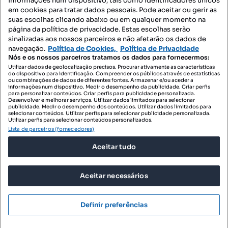
informações num dispositivo, tais como identificadores únicos
Mapa do Site
em cookies para tratar dados pessoais. Pode aceitar ou gerir as
suas escolhas clicando abaixo ou em qualquer momento na
página da política de privacidade. Estas escolhas serão
sinalizadas aos nossos parceiros e não afetarão os dados de
Contacte-nos
navegação.
Política de Cookies,
Política de Privacidade
Nós e os nossos parceiros tratamos os dados para fornecermos:
Utilizar dados de geolocalização precisos. Procurar ativamente as características
do dispositivo para identificação. Compreender os públicos através de estatísticas
SIGA-NOS:
ou combinações de dados de diferentes fontes. Armazenar e/ou aceder a
informações num dispositivo. Medir o desempenho da publicidade. Criar perfis
para personalizar conteúdos. Criar perfis para publicidade personalizada.
Desenvolver e melhorar serviços. Utilizar dados limitados para selecionar
publicidade. Medir o desempenho dos conteúdos. Utilizar dados limitados para
selecionar conteúdos. Utilizar perfis para selecionar publicidade personalizada.
DESCARREGAR NA:
Utilizar perfis para selecionar conteúdos personalizados.
Lista de parceiros (fornecedores)
Aceitar tudo
Aceitar necessários
© 2026 Imovirtual.com, OLX Portugal, S.A.
TERMOS DE UTILIZAÇÃO
Definir preferências
POLÍTICA DE PRIVACIDADE
Mensagens
Ligar
CONFIGURAÇÕES DE PRIVACIDADE