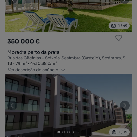
1
/
49
350 000 €
Moradia perto da praia
Rua das Glicínias - Seixola, Sesimbra (Castelo), Sesimbra, Setúbal
Tipologia
Zona
Preço por metro quadrado
T3
79
m²
4430,38 €
/
m²
Ver descrição do anúncio
1
/
19