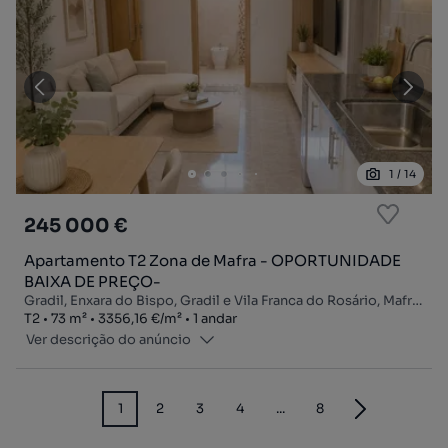
1
/
14
245 000 €
Apartamento T2 Zona de Mafra - OPORTUNIDADE
BAIXA DE PREÇO-
Gradil, Enxara do Bispo, Gradil e Vila Franca do Rosário, Mafra, Lisboa
Tipologia
Zona
Preço por metro quadrado
Andar
T2
73
m²
3356,16 €
/
m²
1 andar
Ver descrição do anúncio
1
2
3
4
...
8