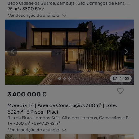
Beco Cidade da Guarda, Zambujal, São Domingos de Rana, Cascais, Lisboa
Zona
Preço por metro quadrado
25
m²
3600 €
/
m²
Ver descrição do anúncio
1
/
55
3 400 000 €
Moradia T4 | Área de Construção: 380m² | Lote:
502m² | 3 Pisos | Pisci
Rua da Flora, Lombos Sul - Alto dos Lombos, Carcavelos e Parede, Cascais, Lisboa
Tipologia
Zona
Preço por metro quadrado
T4
380
m²
8947,37 €
/
m²
Ver descrição do anúncio