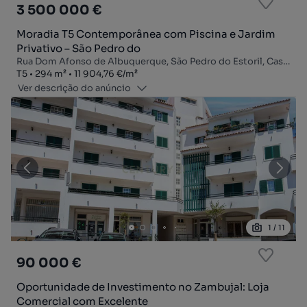
3 500 000 €
Moradia T5 Contemporânea com Piscina e Jardim
Privativo – São Pedro do
Rua Dom Afonso de Albuquerque, São Pedro do Estoril, Cascais e Estoril, Cascais, Lisboa
Tipologia
Zona
Preço por metro quadrado
T5
294
m²
11 904,76 €
/
m²
Ver descrição do anúncio
1
/
11
90 000 €
Oportunidade de Investimento no Zambujal: Loja
Comercial com Excelente