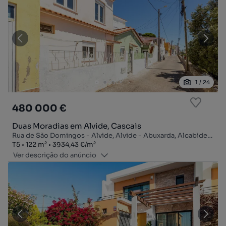
1
/
24
480 000 €
Duas Moradias em Alvide, Cascais
Rua de São Domingos - Alvide, Alvide - Abuxarda, Alcabideche, Cascais, Lisboa
Tipologia
Zona
Preço por metro quadrado
T5
122
m²
3934,43 €
/
m²
Ver descrição do anúncio