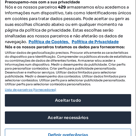
Preocupamo-nos com a sua privacidade
Nós e os nossos parceiros
429
armazenamos e/ou acedemos a
informações num dispositivo, tais como identificadores únicos
Mapa do Site
em cookies para tratar dados pessoais. Pode aceitar ou gerir as
suas escolhas clicando abaixo ou em qualquer momento na
página da política de privacidade. Estas escolhas serão
sinalizadas aos nossos parceiros e não afetarão os dados de
Contacte-nos
navegação.
Política de Cookies,
Política de Privacidade
Nós e os nossos parceiros tratamos os dados para fornecermos:
Utilizar dados de geolocalização precisos. Procurar ativamente as características
do dispositivo para identificação. Compreender os públicos através de estatísticas
SIGA-NOS:
ou combinações de dados de diferentes fontes. Armazenar e/ou aceder a
informações num dispositivo. Medir o desempenho da publicidade. Criar perfis
para personalizar conteúdos. Criar perfis para publicidade personalizada.
Desenvolver e melhorar serviços. Utilizar dados limitados para selecionar
publicidade. Medir o desempenho dos conteúdos. Utilizar dados limitados para
selecionar conteúdos. Utilizar perfis para selecionar publicidade personalizada.
DESCARREGAR NA:
Utilizar perfis para selecionar conteúdos personalizados.
Lista de parceiros (fornecedores)
Aceitar tudo
Aceitar necessários
© 2026 Imovirtual.com, OLX Portugal, S.A.
TERMOS DE UTILIZAÇÃO
Definir preferências
POLÍTICA DE PRIVACIDADE