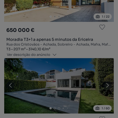
1
/
22
650 000 €
Moradia T3+1 a apenas 5 minutos da Ericeira
Rua dos Cristovãos - Achada, Sobreiro - Achada, Mafra, Mafra, Lisboa
Tipologia
Zona
Preço por metro quadrado
T3
207
m²
3140,10 €
/
m²
Ver descrição do anúncio
1
/
60