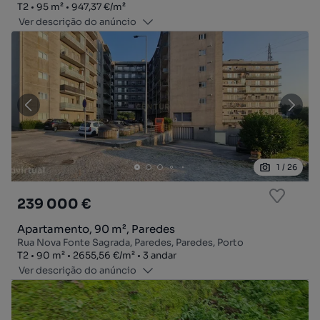
Tipologia
Zona
Preço por metro quadrado
T2
95
m²
947,37 €
/
m²
Ver descrição do anúncio
1
/
26
239 000 €
Apartamento, 90 m², Paredes
Rua Nova Fonte Sagrada, Paredes, Paredes, Porto
Tipologia
Zona
Preço por metro quadrado
Andar
T2
90
m²
2655,56 €
/
m²
3 andar
Ver descrição do anúncio