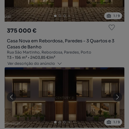
1
/
9
375 000 €
Casa Nova em Rebordosa, Paredes - 3 Quartos e 3
Casas de Banho
Rua São Martinho, Rebordosa, Paredes, Porto
Tipologia
Zona
Preço por metro quadrado
T3
156
m²
2403,85 €
/
m²
Ver descrição do anúncio
1
/
9