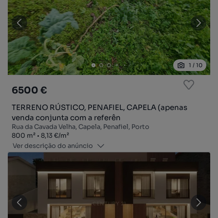
1
/
10
6500 €
TERRENO RÚSTICO, PENAFIEL, CAPELA (apenas
venda conjunta com a referên
Rua da Cavada Velha, Capela, Penafiel, Porto
Zona
Preço por metro quadrado
800
m²
8,13 €
/
m²
Ver descrição do anúncio