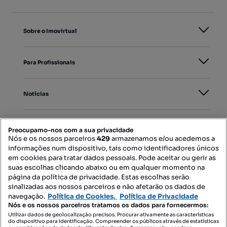
Sobre o Imovirtual
Para Profissionais
Notícias
PORTAIS
Preocupamo-nos com a sua privacidade
Nós e os nossos parceiros
429
armazenamos e/ou acedemos a
informações num dispositivo, tais como identificadores únicos
Mapa do Site
em cookies para tratar dados pessoais. Pode aceitar ou gerir as
suas escolhas clicando abaixo ou em qualquer momento na
página da política de privacidade. Estas escolhas serão
sinalizadas aos nossos parceiros e não afetarão os dados de
Contacte-nos
navegação.
Política de Cookies,
Política de Privacidade
Nós e os nossos parceiros tratamos os dados para fornecermos:
Utilizar dados de geolocalização precisos. Procurar ativamente as características
do dispositivo para identificação. Compreender os públicos através de estatísticas
SIGA-NOS: