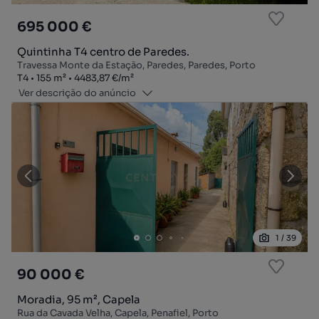
695 000 €
Quintinha T4 centro de Paredes.
Travessa Monte da Estação, Paredes, Paredes, Porto
Tipologia
Zona
Preço por metro quadrado
T4
155
m²
4483,87 €
/
m²
Ver descrição do anúncio
1
/
39
90 000 €
Moradia, 95 m², Capela
Rua da Cavada Velha, Capela, Penafiel, Porto