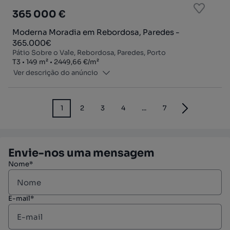
365 000 €
Moderna Moradia em Rebordosa, Paredes -
365.000€
Pátio Sobre o Vale, Rebordosa, Paredes, Porto
Tipologia
Zona
Preço por metro quadrado
T3
149
m²
2449,66 €
/
m²
Ver descrição do anúncio
1
2
3
4
...
7
Envie-nos uma mensagem
Nome*
E-mail*