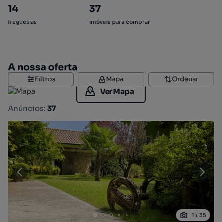
14
37
freguesias
imóveis para comprar
A nossa oferta
Filtros
Mapa
Ordenar
Ver Mapa
Anúncios:
37
1
/
35