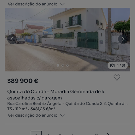
Ver descrição do anúncio
1
/
31
389 900 €
Quinta do Conde – Moradia Geminada de 4
assoalhadas c/ garagem
Rua Carolina Beatriz Ângelo - Quinta do Conde 2 2, Quinta do Conde, Sesimbra, Setúbal
Tipologia
Zona
Preço por metro quadrado
T3
112
m²
3481,25 €
/
m²
Ver descrição do anúncio