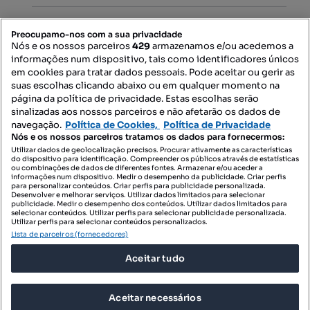
PORTAIS
Preocupamo-nos com a sua privacidade
Nós e os nossos parceiros
429
armazenamos e/ou acedemos a
informações num dispositivo, tais como identificadores únicos
Mapa do Site
em cookies para tratar dados pessoais. Pode aceitar ou gerir as
suas escolhas clicando abaixo ou em qualquer momento na
página da política de privacidade. Estas escolhas serão
sinalizadas aos nossos parceiros e não afetarão os dados de
Contacte-nos
navegação.
Política de Cookies,
Política de Privacidade
Nós e os nossos parceiros tratamos os dados para fornecermos:
Utilizar dados de geolocalização precisos. Procurar ativamente as características
do dispositivo para identificação. Compreender os públicos através de estatísticas
SIGA-NOS:
ou combinações de dados de diferentes fontes. Armazenar e/ou aceder a
informações num dispositivo. Medir o desempenho da publicidade. Criar perfis
para personalizar conteúdos. Criar perfis para publicidade personalizada.
Desenvolver e melhorar serviços. Utilizar dados limitados para selecionar
publicidade. Medir o desempenho dos conteúdos. Utilizar dados limitados para
selecionar conteúdos. Utilizar perfis para selecionar publicidade personalizada.
DESCARREGAR NA:
Utilizar perfis para selecionar conteúdos personalizados.
Lista de parceiros (fornecedores)
Aceitar tudo
Aceitar necessários
© 2026 Imovirtual.com, OLX Portugal, S.A.