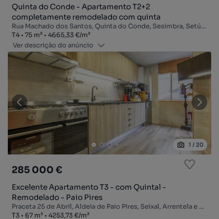
Quinta do Conde - Apartamento T2+2
completamente remodelado com quinta
Rua Machado dos Santos, Quinta do Conde, Sesimbra, Setúbal
Tipologia
Zona
Preço por metro quadrado
T4
75
m²
4665,33 €
/
m²
Ver descrição do anúncio
1
/
20
285 000 €
Excelente Apartamento T3 - com Quintal -
Remodelado - Paio Pires
Praceta 25 de Abril, Aldeia de Paio Pires, Seixal, Arrentela e Aldeia de Paio Pires, Seixal, Setúbal
Tipologia
Zona
Preço por metro quadrado
T3
67
m²
4253,73 €
/
m²