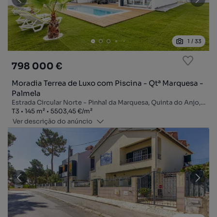
1
/
33
798 000 €
Moradia Terrea de Luxo com Piscina - Qtª Marquesa -
Palmela
Estrada Circular Norte - Pinhal da Marquesa, Quinta do Anjo, Palmela, Setúbal
Tipologia
Zona
Preço por metro quadrado
T3
145
m²
5503,45 €
/
m²
Ver descrição do anúncio