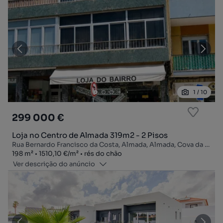
1
/
10
299 000 €
Loja no Centro de Almada 319m2 - 2 Pisos
Rua Bernardo Francisco da Costa, Almada, Almada, Cova da Piedade, Pragal e Cacilhas, Almada, Setúbal
Zona
Preço por metro quadrado
Andar
198
m²
1510,10 €
/
m²
rés do chão
Ver descrição do anúncio