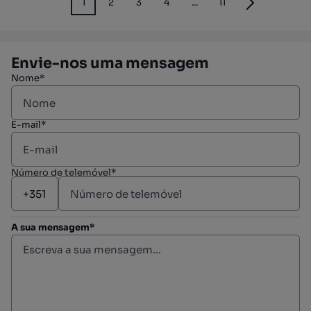
1
2
3
4
...
11
Envie-nos uma mensagem
Nome*
E-mail*
Número de telemóvel*
A sua mensagem*