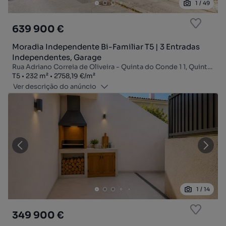
1
/
49
639 900 €
Moradia Independente Bi-Familiar T5 | 3 Entradas
Independentes, Garage
Rua Adriano Correia de Oliveira - Quinta do Conde 1 1, Quinta do Conde, Sesimbra, Setúbal
Tipologia
Zona
Preço por metro quadrado
T5
232
m²
2758,19 €
/
m²
Ver descrição do anúncio
1
/
14
349 900 €