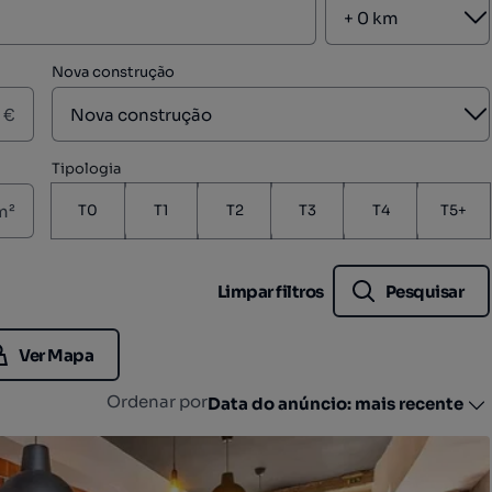
A
Nova construção
A
€
Tipologia
m²
T0
T1
T2
T3
T4
T5+
Limpar filtros
Pesquisar
Ver Mapa
Ordenar por
Data do anúncio: mais recente