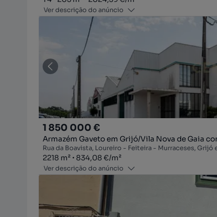
Ver descrição do anúncio
1 850 000 €
Armazém Gaveto em Grijó/Vila Nova de Gaia com
Rua da Boavista, Loureiro - Feiteira - Murraceses, Grijó
Zona
Preço por metro quadrado
2218
m²
834,08 €
/
m²
Ver descrição do anúncio