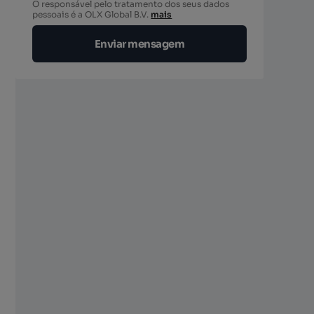
O responsável pelo tratamento dos seus dados
berto
pessoais é a OLX Global B.V.
mais
Enviar mensagem
berto