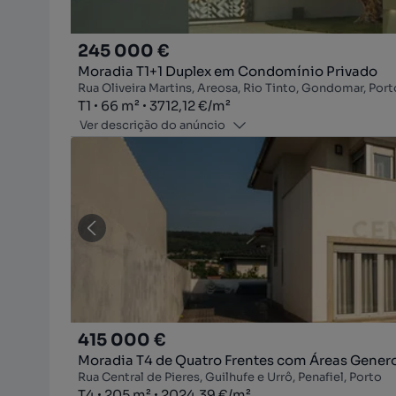
245 000 €
Moradia T1+1 Duplex em Condomínio Privado
Rua Oliveira Martins, Areosa, Rio Tinto, Gondomar, Port
Tipologia
Zona
Preço por metro quadrado
T1
66
m²
3712,12 €
/
m²
Ver descrição do anúncio
415 000 €
Moradia T4 de Quatro Frentes com Áreas Genero
Rua Central de Pieres, Guilhufe e Urrô, Penafiel, Porto
Tipologia
Zona
Preço por metro quadrado
T4
205
m²
2024,39 €
/
m²