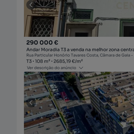
290 000 €
Andar Moradia T3 a venda na melhor zona centra
Tipologia
Zona
Preço por metro quadrado
T3
108
m²
2685,19 €
/
m²
Ver descrição do anúncio