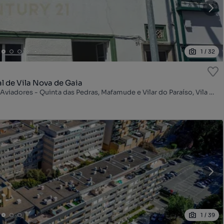
1
/
32
l de Vila Nova de Gaia
Rua Particular Honório Tavares Costa, Câmara de Gaia - Aviadores - Quinta das Pedras, Mafamude e Vilar do Paraíso, Vila Nova de Gaia, Porto
1
/
39