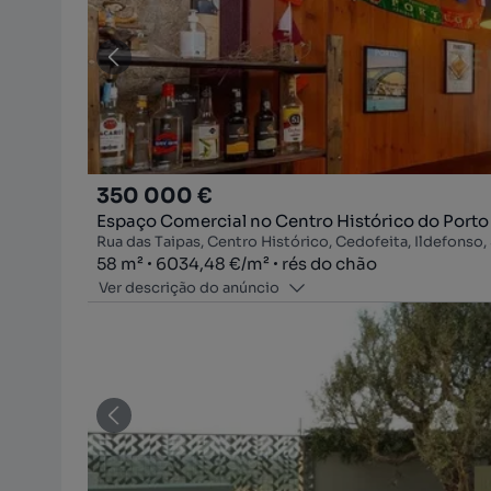
350 000 €
Espaço Comercial no Centro Histórico do Porto 
Rua das Taipas, Centro Histórico, Cedofeita, Ildefonso, S
Zona
Preço por metro quadrado
Andar
58
m²
6034,48 €
/
m²
rés do chão
Ver descrição do anúncio