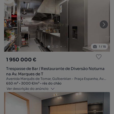
1
/
15
1 950 000 €
Trespasse de Bar / Restaurante de Diversão Noturna
na Av. Marques de T
Avenida Marquês de Tomar, Gulbenkian - Praça Espanha, Avenidas Novas, Lisboa, Lisboa
Zona
Preço por metro quadrado
Andar
650
m²
3000 €
/
m²
rés do chão
Ver descrição do anúncio