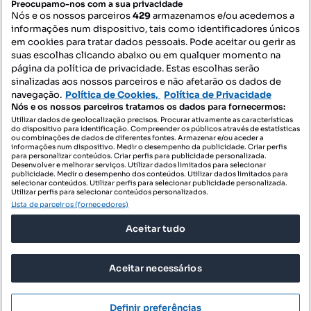
Preocupamo-nos com a sua privacidade
Nós e os nossos parceiros
429
armazenamos e/ou acedemos a
informações num dispositivo, tais como identificadores únicos
Mapa do Site
em cookies para tratar dados pessoais. Pode aceitar ou gerir as
suas escolhas clicando abaixo ou em qualquer momento na
página da política de privacidade. Estas escolhas serão
sinalizadas aos nossos parceiros e não afetarão os dados de
Contacte-nos
navegação.
Política de Cookies,
Política de Privacidade
Nós e os nossos parceiros tratamos os dados para fornecermos:
Utilizar dados de geolocalização precisos. Procurar ativamente as características
do dispositivo para identificação. Compreender os públicos através de estatísticas
SIGA-NOS:
ou combinações de dados de diferentes fontes. Armazenar e/ou aceder a
informações num dispositivo. Medir o desempenho da publicidade. Criar perfis
para personalizar conteúdos. Criar perfis para publicidade personalizada.
Desenvolver e melhorar serviços. Utilizar dados limitados para selecionar
publicidade. Medir o desempenho dos conteúdos. Utilizar dados limitados para
selecionar conteúdos. Utilizar perfis para selecionar publicidade personalizada.
DESCARREGAR NA:
Utilizar perfis para selecionar conteúdos personalizados.
Lista de parceiros (fornecedores)
Aceitar tudo
Aceitar necessários
© 2026 Imovirtual.com, OLX Portugal, S.A.
TERMOS DE UTILIZAÇÃO
Definir preferências
POLÍTICA DE PRIVACIDADE