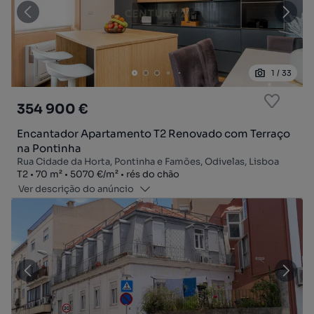
1
/
33
354 900 €
Encantador Apartamento T2 Renovado com Terraço
na Pontinha
Rua Cidade da Horta, Pontinha e Famões, Odivelas, Lisboa
Tipologia
Zona
Preço por metro quadrado
Andar
T2
70
m²
5070 €
/
m²
rés do chão
Ver descrição do anúncio