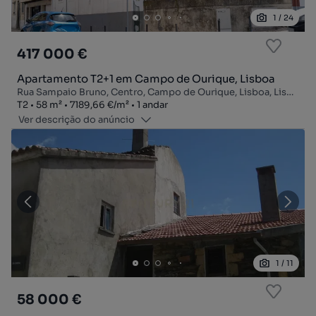
1
/
24
417 000 €
Apartamento T2+1 em Campo de Ourique, Lisboa
Rua Sampaio Bruno, Centro, Campo de Ourique, Lisboa, Lisboa
Tipologia
Zona
Preço por metro quadrado
Andar
T2
58
m²
7189,66 €
/
m²
1 andar
Ver descrição do anúncio
1
/
11
58 000 €