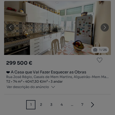
1
/
25
299 500 €
❤️ A Casa que Vai Fazer Esquecer as Obras
Rua José Régio, Casais de Mem Martins, Algueirão-Mem Martins, Sintra, Lisboa
Tipologia
Zona
Preço por metro quadrado
Andar
T2
74
m²
4047,30 €
/
m²
3 andar
Ver descrição do anúncio
1
2
3
4
...
7