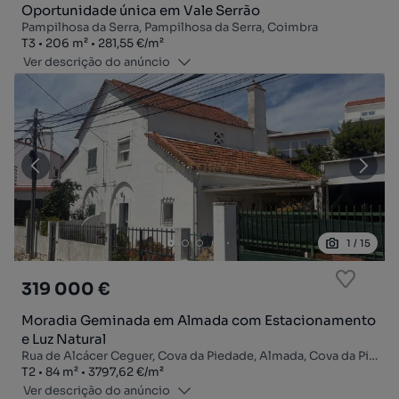
Oportunidade única em Vale Serrão
Pampilhosa da Serra, Pampilhosa da Serra, Coimbra
Tipologia
Zona
Preço por metro quadrado
T3
206
m²
281,55 €
/
m²
Ver descrição do anúncio
1
/
15
319 000 €
Moradia Geminada em Almada com Estacionamento
e Luz Natural
Rua de Alcácer Ceguer, Cova da Piedade, Almada, Cova da Piedade, Pragal e Cacilhas, Almada, Setúbal
Tipologia
Zona
Preço por metro quadrado
T2
84
m²
3797,62 €
/
m²
Ver descrição do anúncio