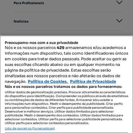
Para Profissionais
Notícias
PORTAIS
Preocupamo-nos com a sua privacidade
Nós e os nossos parceiros
429
armazenamos e/ou acedemos a
informações num dispositivo, tais como identificadores únicos
Mapa do Site
em cookies para tratar dados pessoais. Pode aceitar ou gerir as
suas escolhas clicando abaixo ou em qualquer momento na
página da política de privacidade. Estas escolhas serão
sinalizadas aos nossos parceiros e não afetarão os dados de
Contacte-nos
navegação.
Política de Cookies,
Política de Privacidade
Nós e os nossos parceiros tratamos os dados para fornecermos:
Utilizar dados de geolocalização precisos. Procurar ativamente as características
do dispositivo para identificação. Compreender os públicos através de estatísticas
SIGA-NOS:
ou combinações de dados de diferentes fontes. Armazenar e/ou aceder a
informações num dispositivo. Medir o desempenho da publicidade. Criar perfis
para personalizar conteúdos. Criar perfis para publicidade personalizada.
Desenvolver e melhorar serviços. Utilizar dados limitados para selecionar
publicidade. Medir o desempenho dos conteúdos. Utilizar dados limitados para
selecionar conteúdos. Utilizar perfis para selecionar publicidade personalizada.
DESCARREGAR NA:
Utilizar perfis para selecionar conteúdos personalizados.
Lista de parceiros (fornecedores)