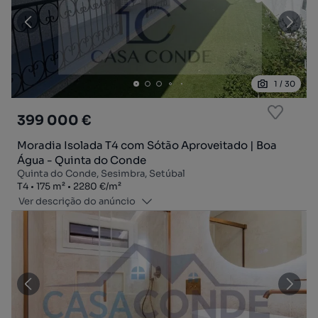
1
/
30
399 000 €
Moradia Isolada T4 com Sótão Aproveitado | Boa
Água - Quinta do Conde
Quinta do Conde, Sesimbra, Setúbal
Tipologia
Zona
Preço por metro quadrado
T4
175
m²
2280 €
/
m²
Ver descrição do anúncio