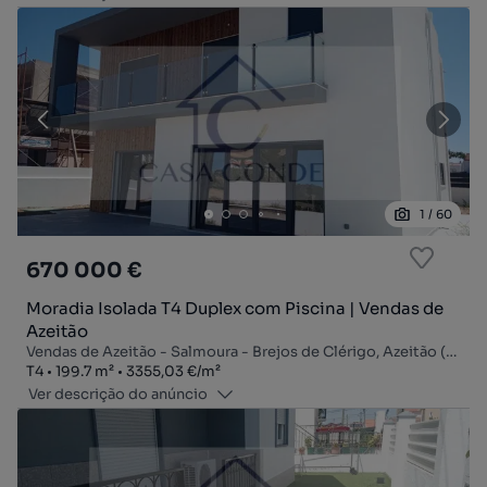
1
/
60
670 000 €
Moradia Isolada T4 Duplex com Piscina | Vendas de
Azeitão
Vendas de Azeitão - Salmoura - Brejos de Clérigo, Azeitão (São Lourenço e São Simão), Setúbal, Setúbal
Tipologia
Zona
Preço por metro quadrado
T4
199.7
m²
3355,03 €
/
m²
Ver descrição do anúncio