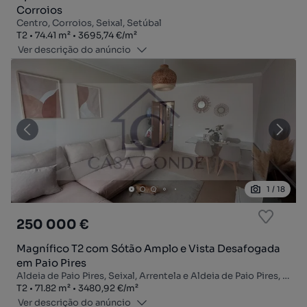
Corroios
Centro, Corroios, Seixal, Setúbal
Tipologia
Zona
Preço por metro quadrado
T2
74.41
m²
3695,74 €
/
m²
Ver descrição do anúncio
1
/
18
250 000 €
Magnífico T2 com Sótão Amplo e Vista Desafogada
em Paio Pires
Aldeia de Paio Pires, Seixal, Arrentela e Aldeia de Paio Pires, Seixal, Setúbal
Tipologia
Zona
Preço por metro quadrado
T2
71.82
m²
3480,92 €
/
m²
Ver descrição do anúncio