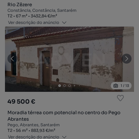
Rio Zêzere
Constância, Constância, Santarém
Tipologia
Zona
Preço por metro quadrado
T2
67
m²
3432,84 €
/
m²
Ver descrição do anúncio
1
/
13
49 500 €
Moradia térrea com potencial no centro do Pego
Abrantes
Pego, Abrantes, Santarém
Tipologia
Zona
Preço por metro quadrado
T2
56
m²
883,93 €
/
m²
Ver descrição do anúncio