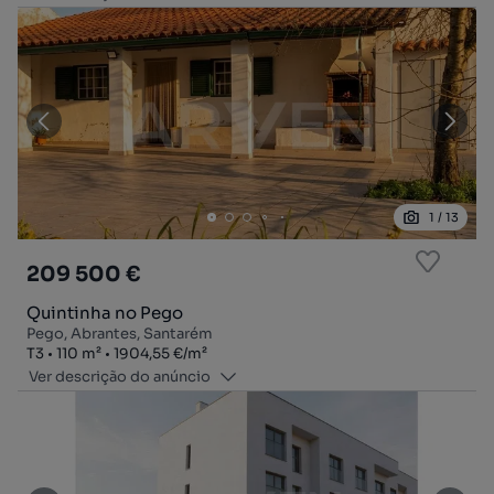
1
/
13
209 500 €
Quintinha no Pego
Pego, Abrantes, Santarém
Tipologia
Zona
Preço por metro quadrado
T3
110
m²
1904,55 €
/
m²
Ver descrição do anúncio