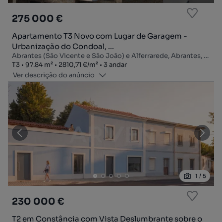
275 000 €
Apartamento T3 Novo com Lugar de Garagem -
Urbanização do Condoal, ...
Abrantes (São Vicente e São João) e Alferrarede, Abrantes, Santarém
Tipologia
Zona
Preço por metro quadrado
Andar
T3
97.84
m²
2810,71 €
/
m²
3 andar
Ver descrição do anúncio
1
/
5
230 000 €
T2 em Constância com Vista Deslumbrante sobre o