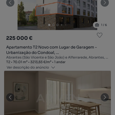
1
/
6
225 000 €
Apartamento T2 Novo com Lugar de Garagem -
Urbanização do Condoal, ...
Abrantes (São Vicente e São João) e Alferrarede, Abrantes, Santarém
Tipologia
Zona
Preço por metro quadrado
Andar
T2
70.01
m²
3213,83 €
/
m²
1 andar
Ver descrição do anúncio