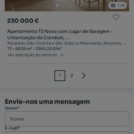
1
/
6
230 000 €
Apartamento T2 Novo com Lugar de Garagem -
Urbanização do Condoal, ...
Abrantes (São Vicente e São João) e Alferrarede, Abrantes, Santarém
Tipologia
Zona
Preço por metro quadrado
T2
68.35
m²
3365,03 €
/
m²
Ver descrição do anúncio
1
2
Envie-nos uma mensagem
Nome*
E-mail*