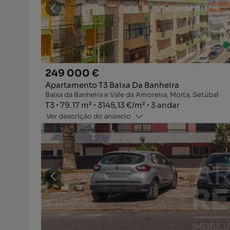
249 000 €
Apartamento T3 Baixa Da Banheira
Baixa da Banheira e Vale da Amoreira, Moita, Setúbal
Tipologia
Zona
Preço por metro quadrado
Andar
T3
79.17
m²
3145,13 €
/
m²
3 andar
Ver descrição do anúncio