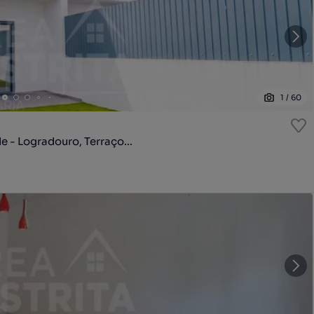
1
/
60
 - Logradouro, Terraço...