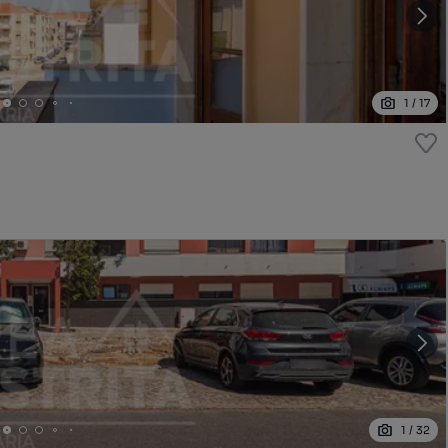
1
/
17
1
/
32