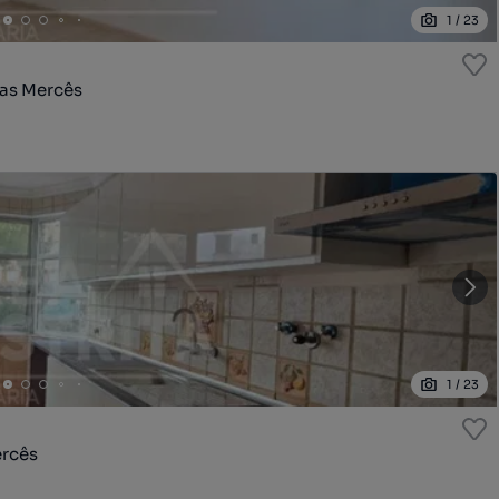
1
/
23
das Mercês
1
/
23
ercês