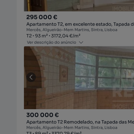
295 000 €
Apartamento T2, em excelente estado, Tapada 
Mercês, Algueirão-Mem Martins, Sintra, Lisboa
Tipologia
Zona
Preço por metro quadrado
T2
93
m²
3172,04 €
/
m²
Ver descrição do anúncio
300 000 €
Apartamento T2 Remodelado, na Tapada das M
Mercês, Algueirão-Mem Martins, Sintra, Lisboa
Tipologia
Zona
Preço por metro quadrado
T3
89
m²
3370,79 €
/
m²