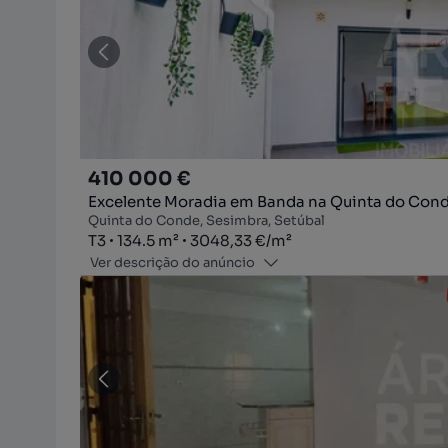
410 000 €
Excelente Moradia em Banda na Quinta do Conde
Quinta do Conde, Sesimbra, Setúbal
Tipologia
Zona
Preço por metro quadrado
T3
134.5
m²
3048,33 €
/
m²
Ver descrição do anúncio