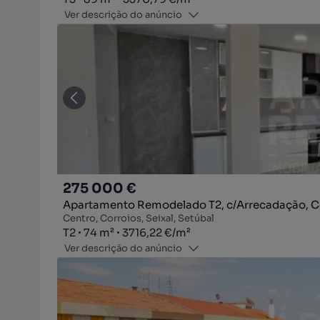
Ver descrição do anúncio
275 000 €
Apartamento Remodelado T2, c/Arrecadação, C
Centro, Corroios, Seixal, Setúbal
Tipologia
Zona
Preço por metro quadrado
T2
74
m²
3716,22 €
/
m²
Ver descrição do anúncio