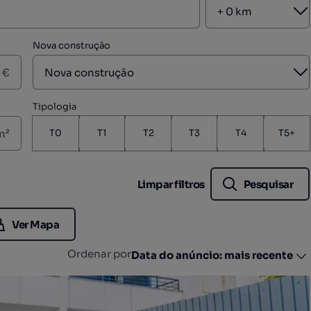
A
Nova construção
A
€
Tipologia
m²
T0
T1
T2
T3
T4
T5+
Limpar filtros
Pesquisar
Ver Mapa
Ordenar por
Data do anúncio: mais recente