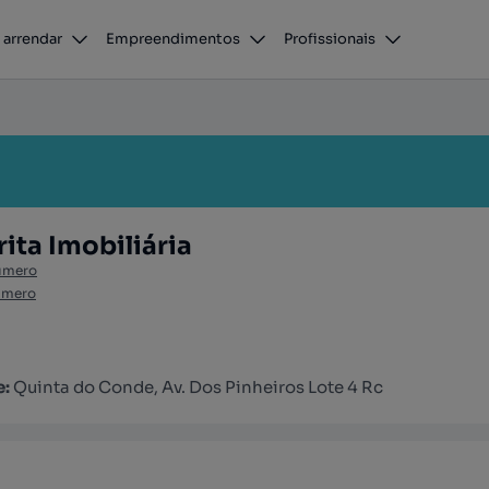
 arrendar
Empreendimentos
Profissionais
ita Imobiliária
úmero
úmero
e:
Quinta do Conde, Av. Dos Pinheiros Lote 4 Rc