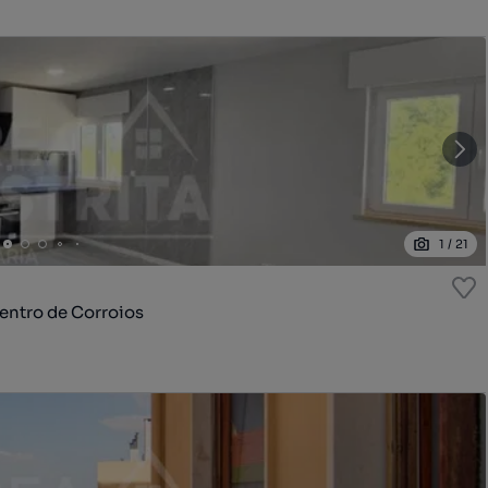
1
/
21
entro de Corroios