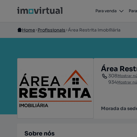
Para venda
Para
Home
Profissionais
Área Restrita Imobiliária
Área Restr
308
Mostrar n
934
Mostrar n
Morada da sed
Sobre nós