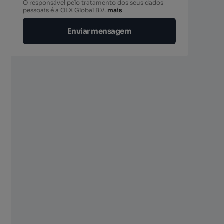
O responsável pelo tratamento dos seus dados
berto
pessoais é a OLX Global B.V.
mais
Enviar mensagem
berto