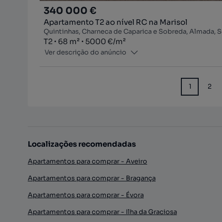
340 000 €
Apartamento T2 ao nível RC na Marisol
Quintinhas, Charneca de Caparica e Sobreda, Almada, 
Tipologia
Zona
Preço por metro quadrado
T2
68
m²
5000 €
/
m²
Ver descrição do anúncio
1
2
Localizações recomendadas
Apartamentos para comprar - Aveiro
Apartamentos para comprar - Bragança
Apartamentos para comprar - Évora
Apartamentos para comprar - Ilha da Graciosa