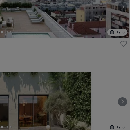
1
/
10
1
/
10