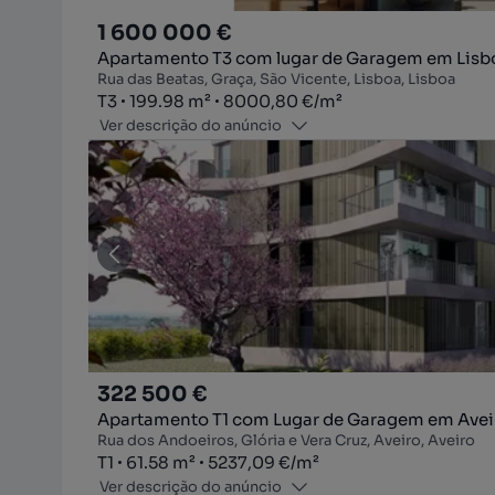
1 600 000 €
Apartamento T3 com lugar de Garagem em Lisb
Rua das Beatas, Graça, São Vicente, Lisboa, Lisboa
Tipologia
Zona
Preço por metro quadrado
T3
199.98
m²
8000,80 €
/
m²
Ver descrição do anúncio
322 500 €
Apartamento T1 com Lugar de Garagem em Avei
Rua dos Andoeiros, Glória e Vera Cruz, Aveiro, Aveiro
Tipologia
Zona
Preço por metro quadrado
T1
61.58
m²
5237,09 €
/
m²
Ver descrição do anúncio