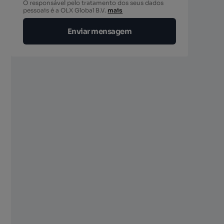
O responsável pelo tratamento dos seus dados
pessoais é a OLX Global B.V.
mais
Enviar mensagem