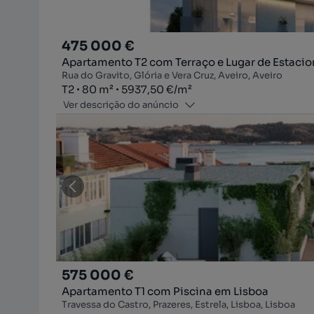
475 000 €
Apartamento T2 com Terraço e Lugar de Estaci
Rua do Gravito, Glória e Vera Cruz, Aveiro, Aveiro
Tipologia
Zona
Preço por metro quadrado
T2
80
m²
5937,50 €
/
m²
Ver descrição do anúncio
575 000 €
Apartamento T1 com Piscina em Lisboa
Travessa do Castro, Prazeres, Estrela, Lisboa, Lisboa