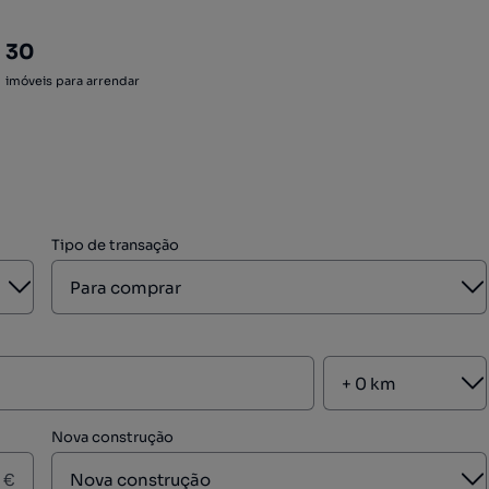
30
imóveis para arrendar
Tipo de transação
Aberto
A
A
Nova construção
A
€