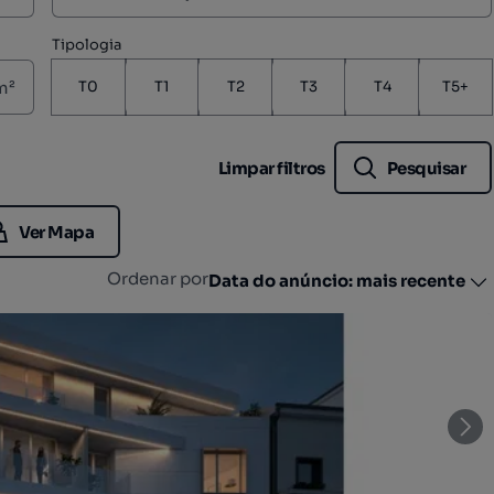
Tipologia
m²
T0
T1
T2
T3
T4
T5+
Limpar filtros
Pesquisar
Ver Mapa
Ordenar por
Data do anúncio: mais recente