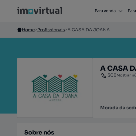
Para venda
Para
Home
Profissionais
A CASA DA JOANA
A CASA 
308
Mostrar n
Morada da sed
Sobre nós