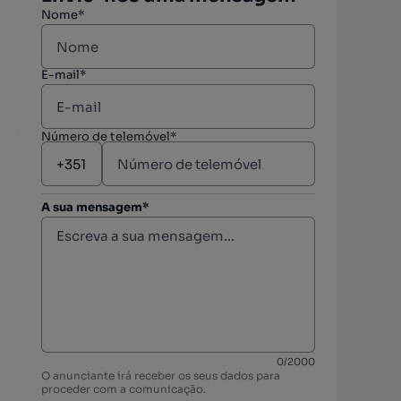
Nome*
E-mail*
Número de telemóvel*
A sua mensagem*
berto
berto
0
/
2000
O anunciante irá receber os seus dados para
berto
proceder com a comunicação.