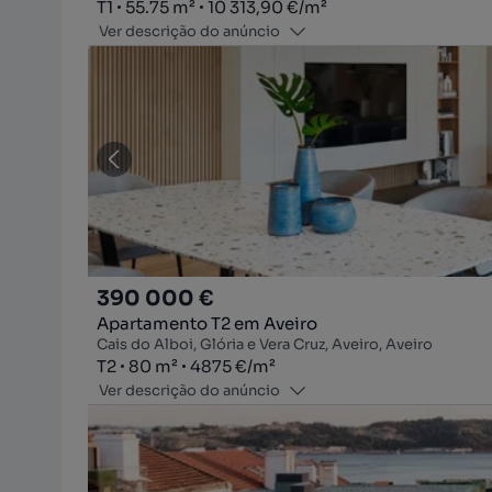
Tipologia
Zona
Preço por metro quadrado
T1
55.75
m²
10 313,90 €
/
m²
Ver descrição do anúncio
390 000 €
Apartamento T2 em Aveiro
Cais do Alboi, Glória e Vera Cruz, Aveiro, Aveiro
Tipologia
Zona
Preço por metro quadrado
T2
80
m²
4875 €
/
m²
Ver descrição do anúncio