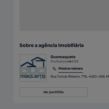
Sobre a agência imobiliária
Duomaquete
Profissional
■
4129
Mostrar número
Mostrar número
Rua Tomás Ribeiro, 776, 4450-298, M
Ver portfólio