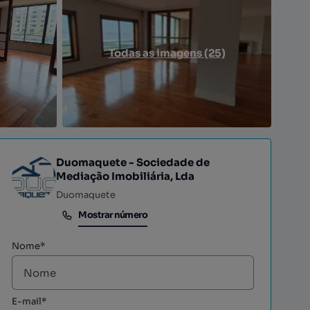
Todas as imagens (25)
Duomaquete - Sociedade de
Mediação Imobiliária, Lda
Duomaquete
Mostrar número
Mostrar número
Nome*
E-mail*