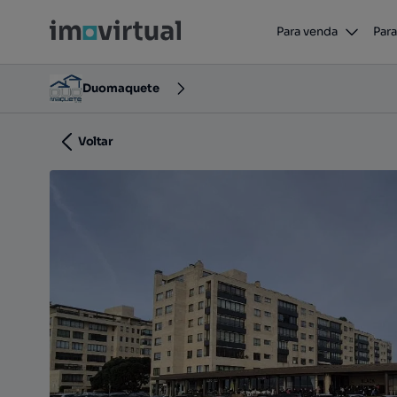
T4 LEÇA DA PALMEIRA
Para venda
Para
Boa Nova - Cohaemato - Sardoal, Matosinhos e Leça
Duomaquete
Voltar