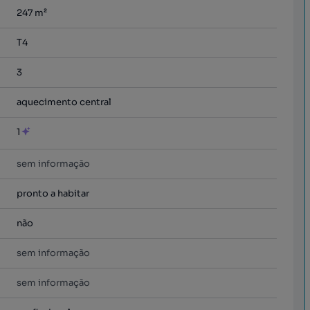
247
m²
T4
3
aquecimento central
1
sem informação
pronto a habitar
não
sem informação
sem informação