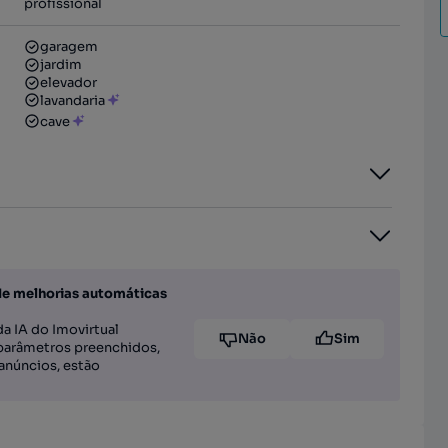
profissional
garagem
jardim
elevador
lavandaria
cave
de melhorias automáticas
a IA do Imovirtual
Não
Sim
parâmetros preenchidos,
anúncios, estão