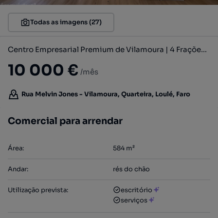
Todas as imagens (27)
Centro Empresarial Premium de Vilamoura | 4 Frações Comerciais & Servi
10 000 €
/mês
Rua Melvin Jones - Vilamoura, Quarteira, Loulé, Faro
Comercial para arrendar
Área
:
584
m²
Andar
:
rés do chão
Utilização prevista
:
escritório
serviços