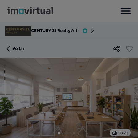
CENTURY 21 Realty Art
Voltar
1
/
27