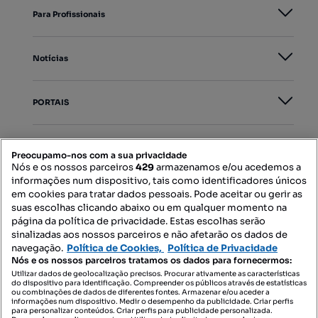
Para Profissionais
Notícias
PORTAIS
Mapa do Site
Preocupamo-nos com a sua privacidade
Nós e os nossos parceiros
429
armazenamos e/ou acedemos a
informações num dispositivo, tais como identificadores únicos
Contacte-nos
em cookies para tratar dados pessoais. Pode aceitar ou gerir as
suas escolhas clicando abaixo ou em qualquer momento na
página da política de privacidade. Estas escolhas serão
sinalizadas aos nossos parceiros e não afetarão os dados de
SIGA-NOS:
navegação.
Política de Cookies,
Política de Privacidade
Nós e os nossos parceiros tratamos os dados para fornecermos:
Utilizar dados de geolocalização precisos. Procurar ativamente as características
do dispositivo para identificação. Compreender os públicos através de estatísticas
ou combinações de dados de diferentes fontes. Armazenar e/ou aceder a
DESCARREGAR NA:
informações num dispositivo. Medir o desempenho da publicidade. Criar perfis
para personalizar conteúdos. Criar perfis para publicidade personalizada.