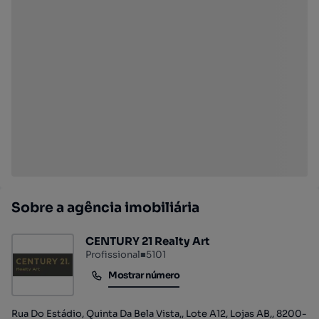
Sobre a agência imobiliária
CENTURY 21 Realty Art
Profissional
■
5101
Mostrar número
Mostrar número
Rua Do Estádio, Quinta Da Bela Vista,, Lote A12, Lojas AB,, 8200-