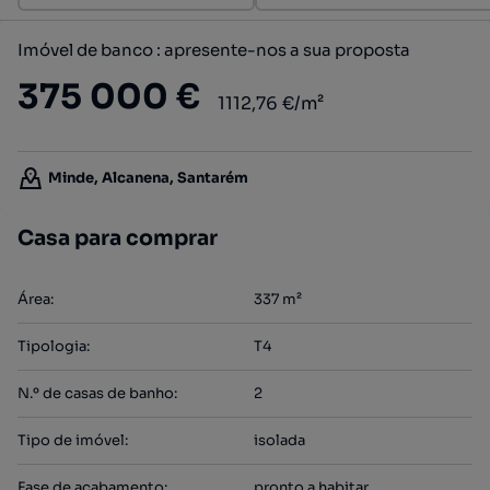
Imóvel de banco : apresente-nos a sua proposta
375 000 €
1112,76 €/m²
Minde, Alcanena, Santarém
Casa para comprar
Área
:
337
m²
Tipologia
:
T4
N.º de casas de banho
:
2
Tipo de imóvel
:
isolada
Fase de acabamento
:
pronto a habitar