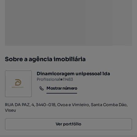
Sobre a agência imobiliária
Dinamicoragem unipessoal lda
Profissional
■
11483
Mostrar número
Mostrar número
RUA DA PAZ, 4, 3440-018, Ovoa e Vimieiro, Santa Comba Dão,
Viseu
Ver portfólio