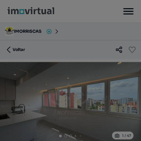
IMORRISCAS
Voltar
1
/
47