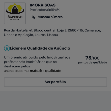
IMORRISCAS
Profissional
■
15959
Mostrar número
Mostrar número
Rua da Hortelã, 41. Bloco central. Loja E, 2680-116, Camarate,
Unhos e Apelação, Loures, Lisboa
Líder em Qualidade de Anúncio
73
Um prémio atribuído pelo Imovirtual aos
/100
profissionais imobiliários que se
pontos de qualidade
destacam pelos
anúncios com a mais alta qualidade
Ver portfólio