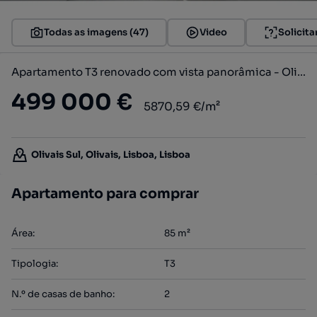
Todas as imagens (47)
Video
Solicita
Apartamento T3 renovado com vista panorâmica - Olivais
499 000 €
5870,59 €/m²
Olivais Sul, Olivais, Lisboa, Lisboa
Apartamento para comprar
Área
:
85
m²
Tipologia
:
T3
N.º de casas de banho
:
2