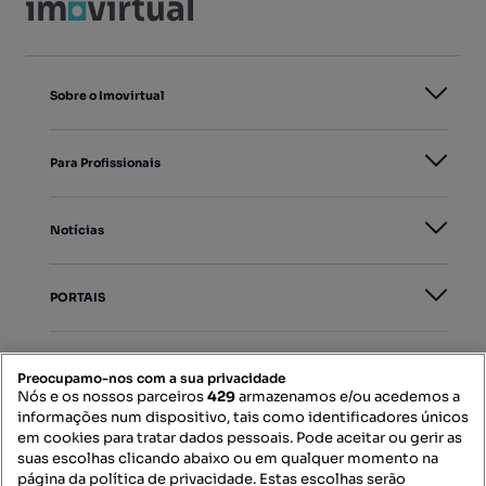
Sobre o Imovirtual
Para Profissionais
Notícias
PORTAIS
Mapa do Site
Preocupamo-nos com a sua privacidade
Nós e os nossos parceiros
429
armazenamos e/ou acedemos a
informações num dispositivo, tais como identificadores únicos
Contacte-nos
em cookies para tratar dados pessoais. Pode aceitar ou gerir as
suas escolhas clicando abaixo ou em qualquer momento na
página da política de privacidade. Estas escolhas serão