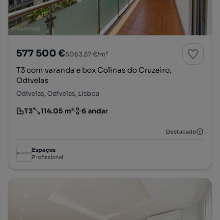
577 500 €
5063,57 €/m²
T3 com varanda e box Colinas do Cruzeiro,
Odivelas
Odivelas, Odivelas, Lisboa
T3
114.05 m²
6 andar
Tipologia
Preço por metro quadrado
Andar
Destacado
Espaços
Profissional