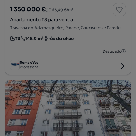
1 350 000 €
9066,49 €/m²
Apartamento T3 para venda
Travessa do Adamasqueiro, Parede, Carcavelos e Parede, Cascais, Lisboa
T3
148.9 m²
rés do chão
Tipologia
Preço por metro quadrado
Andar
Destacado
Remax Yes
Profissional