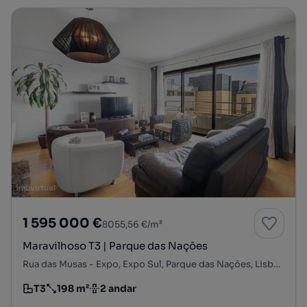
1 595 000 €
8055,56 €/m²
Maravilhoso T3 | Parque das Nações
Rua das Musas - Expo, Expo Sul, Parque das Nações, Lisboa, Lisboa
T3
198 m²
2 andar
Tipologia
Preço por metro quadrado
Andar