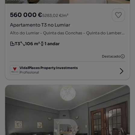
560 000 €
5283,02 €/m²
Apartamento T3 no Lumiar
Alto do Lumiar - Quinta das Conchas - Quinta do Lambert, Lumiar, Lisboa, Lisboa
T3
106 m²
1 andar
Tipologia
Preço por metro quadrado
Andar
Destacado
VidalPlaces Property Investments
Profissional