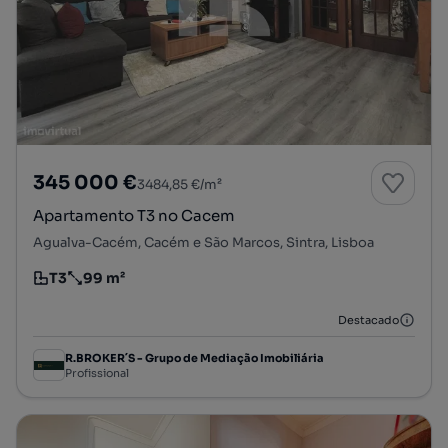
345 000 €
3484,85 €/m²
Apartamento T3 no Cacem
Agualva-Cacém, Cacém e São Marcos, Sintra, Lisboa
T3
99 m²
Tipologia
Preço por metro quadrado
Destacado
R.BROKER´S - Grupo de Mediação Imobiliária
Profissional