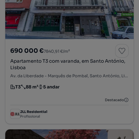
690 000 €
7840,91 €/m²
Apartamento T3 com varanda, em Santo António,
Lisboa
Av. da Liberdade - Marquês de Pombal, Santo António, Lisboa, Lisboa
T3
88 m²
5 andar
Tipologia
Preço por metro quadrado
Andar
Destacado
JLL Residential
Profissional