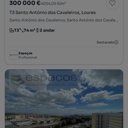
300 000 €
4054,05 €/m²
T3 Santo António dos Cavaleiros, Loures
Santo António dos Cavaleiros, Santo António dos Cavaleiros e Frielas, Loures, Lisboa
T3
74 m²
2 andar
Tipologia
Preço por metro quadrado
Andar
Destacado
Espaços
Profissional