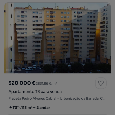
320 000 €
2831,86 €/m²
Apartamento T3 para venda
Praceta Pedro Álvares Cabral - Urbanização da Barrada, Carregado e Cadafais, Alenquer, Lisboa
T3
113 m²
2 andar
Tipologia
Preço por metro quadrado
Andar