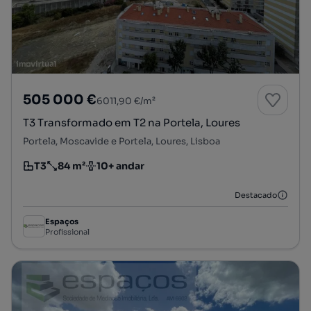
505 000 €
6011,90 €/m²
T3 Transformado em T2 na Portela, Loures
Portela, Moscavide e Portela, Loures, Lisboa
T3
84 m²
10+ andar
Tipologia
Preço por metro quadrado
Andar
Destacado
Espaços
Profissional