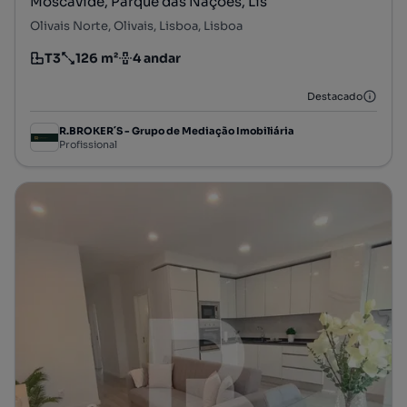
Moscavide, Parque das Nações, Lis
Olivais Norte, Olivais, Lisboa, Lisboa
T3
126 m²
4 andar
Tipologia
Preço por metro quadrado
Andar
Destacado
R.BROKER´S - Grupo de Mediação Imobiliária
Profissional