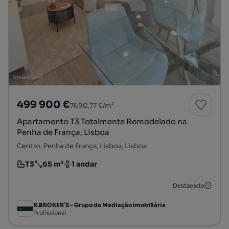
499 900 €
7690,77 €/m²
Apartamento T3 Totalmente Remodelado na
Penha de França, Lisboa
Centro, Penha de França, Lisboa, Lisboa
T3
65 m²
1 andar
Tipologia
Preço por metro quadrado
Andar
Destacado
R.BROKER´S - Grupo de Mediação Imobiliária
Profissional