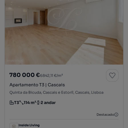
780 000 €
6842,11 €/m²
Apartamento T3 | Cascais
Quinta da Bicuda, Cascais e Estoril, Cascais, Lisboa
T3
114 m²
2 andar
Tipologia
Preço por metro quadrado
Andar
Destacado
Inside Living