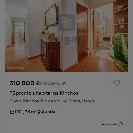
310 000 €
3974,36 €/m²
T3 pronto a habitar na Rinchoa
Sintra, Rinchoa, Rio de Mouro, Sintra, Lisboa
T3
78 m²
4 andar
Tipologia
Preço por metro quadrado
Andar
Destacado