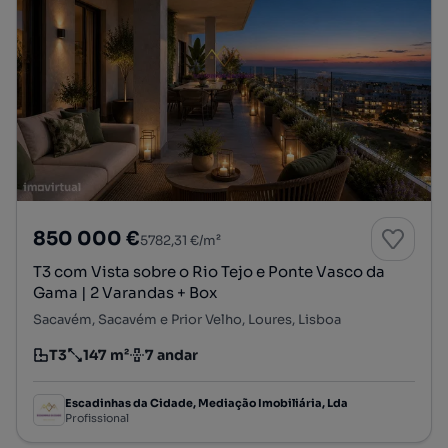
850 000 €
5782,31 €/m²
T3 com Vista sobre o Rio Tejo e Ponte Vasco da
Gama | 2 Varandas + Box
Sacavém, Sacavém e Prior Velho, Loures, Lisboa
T3
147 m²
7 andar
Tipologia
Preço por metro quadrado
Andar
Escadinhas da Cidade, Mediação Imobiliária, Lda
Profissional