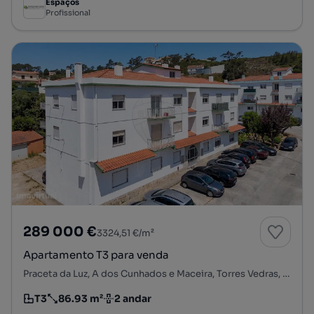
Espaços
Profissional
289 000 €
3324,51 €/m²
Apartamento T3 para venda
Praceta da Luz, A dos Cunhados e Maceira, Torres Vedras, Lisboa
T3
86.93 m²
2 andar
Tipologia
Preço por metro quadrado
Andar