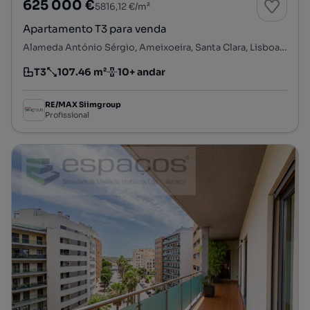
625 000 €
5816,12 €/m²
Apartamento T3 para venda
Alameda António Sérgio, Ameixoeira, Santa Clara, Lisboa, Lisboa
T3
107.46 m²
10+ andar
Tipologia
Preço por metro quadrado
Andar
RE/MAX Siimgroup
Profissional