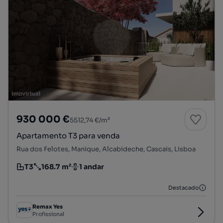
930 000 €
5512,74 €/m²
Apartamento T3 para venda
Rua dos Felotes, Manique, Alcabideche, Cascais, Lisboa
T3
168.7 m²
1 andar
Tipologia
Preço por metro quadrado
Andar
Destacado
Remax Yes
Profissional