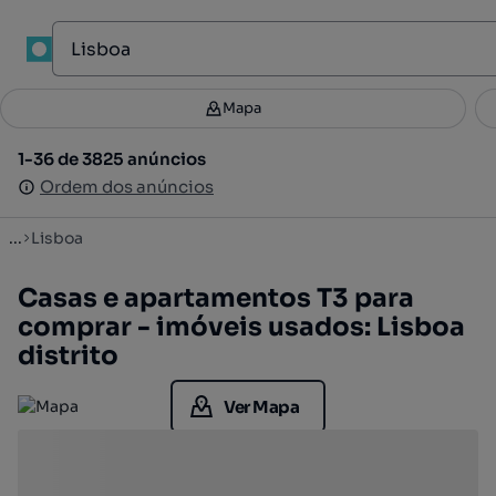
Mapa
Mapa
Filtros
Guardar pesquisa
3
1-36 de 3825 anúncios
1-36 de 3825 anúncios
Ordenar
Ordem dos anúncios
Ordem dos anúncios
...
Lisboa
Casas e apartamentos T3 para
comprar - imóveis usados: Lisboa
distrito
Ver Mapa