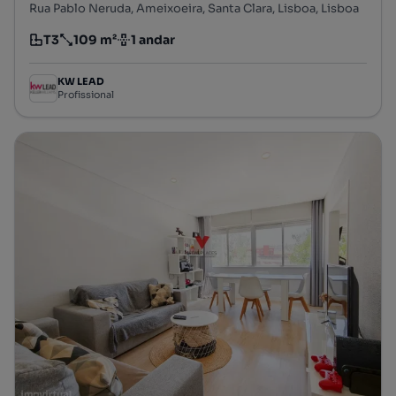
Rua Pablo Neruda, Ameixoeira, Santa Clara, Lisboa, Lisboa
T3
109 m²
1 andar
Tipologia
Preço por metro quadrado
Andar
KW LEAD
Profissional