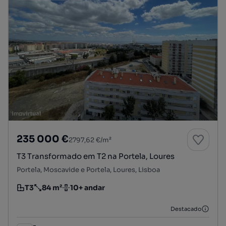
235 000 €
2797,62 €/m²
T3 Transformado em T2 na Portela, Loures
Portela, Moscavide e Portela, Loures, Lisboa
T3
84 m²
10+ andar
Tipologia
Preço por metro quadrado
Andar
Destacado