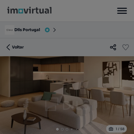
Dils Portugal
Voltar
1
/
58