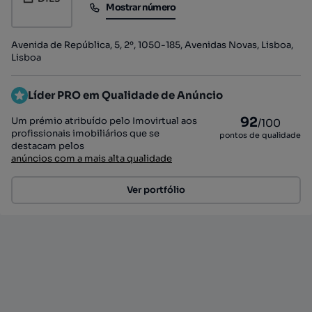
Mostrar número
Mostrar número
Avenida de República, 5, 2º, 1050-185, Avenidas Novas, Lisboa,
Lisboa
Líder PRO em Qualidade de Anúncio
92
Um prémio atribuído pelo Imovirtual aos
/100
profissionais imobiliários que se
pontos de qualidade
destacam pelos
anúncios com a mais alta qualidade
Ver portfólio