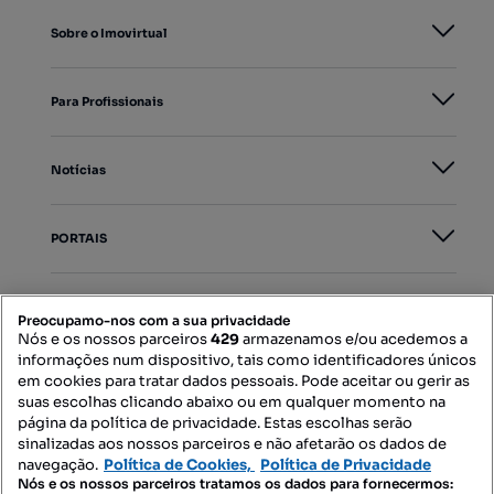
Sobre o Imovirtual
Para Profissionais
Notícias
PORTAIS
Mapa do Site
Preocupamo-nos com a sua privacidade
Nós e os nossos parceiros
429
armazenamos e/ou acedemos a
informações num dispositivo, tais como identificadores únicos
Contacte-nos
em cookies para tratar dados pessoais. Pode aceitar ou gerir as
suas escolhas clicando abaixo ou em qualquer momento na
página da política de privacidade. Estas escolhas serão
sinalizadas aos nossos parceiros e não afetarão os dados de
SIGA-NOS:
navegação.
Política de Cookies,
Política de Privacidade
Nós e os nossos parceiros tratamos os dados para fornecermos: