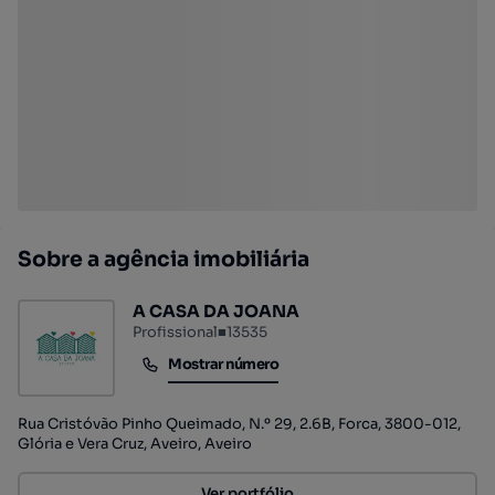
Sobre a agência imobiliária
A CASA DA JOANA
Profissional
■
13535
Mostrar número
Mostrar número
Rua Cristóvão Pinho Queimado, N.º 29, 2.6B, Forca, 3800-012,
Glória e Vera Cruz, Aveiro, Aveiro
Ver portfólio