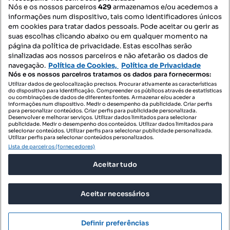
Nós e os nossos parceiros
429
armazenamos e/ou acedemos a
informações num dispositivo, tais como identificadores únicos
Contacte-nos
em cookies para tratar dados pessoais. Pode aceitar ou gerir as
suas escolhas clicando abaixo ou em qualquer momento na
página da política de privacidade. Estas escolhas serão
sinalizadas aos nossos parceiros e não afetarão os dados de
SIGA-NOS:
navegação.
Política de Cookies,
Política de Privacidade
Nós e os nossos parceiros tratamos os dados para fornecermos:
Utilizar dados de geolocalização precisos. Procurar ativamente as características
do dispositivo para identificação. Compreender os públicos através de estatísticas
ou combinações de dados de diferentes fontes. Armazenar e/ou aceder a
DESCARREGAR NA:
informações num dispositivo. Medir o desempenho da publicidade. Criar perfis
para personalizar conteúdos. Criar perfis para publicidade personalizada.
Desenvolver e melhorar serviços. Utilizar dados limitados para selecionar
publicidade. Medir o desempenho dos conteúdos. Utilizar dados limitados para
selecionar conteúdos. Utilizar perfis para selecionar publicidade personalizada.
Utilizar perfis para selecionar conteúdos personalizados.
Lista de parceiros (fornecedores)
© 2026 Imovirtual.com, OLX Portugal, S.A.
Aceitar tudo
TERMOS DE UTILIZAÇÃO
POLÍTICA DE PRIVACIDADE
Aceitar necessários
CONFIGURAÇÕES DE PRIVACIDADE
Mensagens
Definir preferências