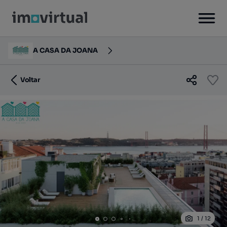
A CASA DA JOANA
Voltar
1
/
12