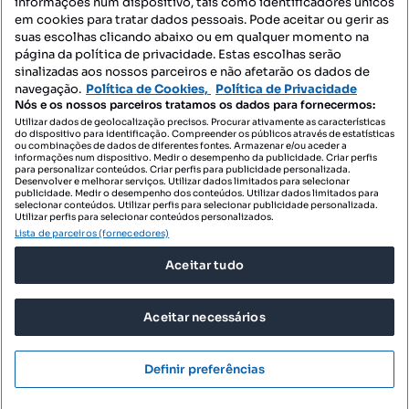
informações num dispositivo, tais como identificadores únicos
Mapa do Site
em cookies para tratar dados pessoais. Pode aceitar ou gerir as
suas escolhas clicando abaixo ou em qualquer momento na
página da política de privacidade. Estas escolhas serão
sinalizadas aos nossos parceiros e não afetarão os dados de
Contacte-nos
navegação.
Política de Cookies,
Política de Privacidade
Nós e os nossos parceiros tratamos os dados para fornecermos:
Utilizar dados de geolocalização precisos. Procurar ativamente as características
do dispositivo para identificação. Compreender os públicos através de estatísticas
SIGA-NOS:
ou combinações de dados de diferentes fontes. Armazenar e/ou aceder a
informações num dispositivo. Medir o desempenho da publicidade. Criar perfis
para personalizar conteúdos. Criar perfis para publicidade personalizada.
Desenvolver e melhorar serviços. Utilizar dados limitados para selecionar
publicidade. Medir o desempenho dos conteúdos. Utilizar dados limitados para
selecionar conteúdos. Utilizar perfis para selecionar publicidade personalizada.
DESCARREGAR NA:
Utilizar perfis para selecionar conteúdos personalizados.
Lista de parceiros (fornecedores)
Aceitar tudo
Aceitar necessários
© 2026 Imovirtual.com, OLX Portugal, S.A.
TERMOS DE UTILIZAÇÃO
Definir preferências
POLÍTICA DE PRIVACIDADE
CONFIGURAÇÕES DE PRIVACIDADE