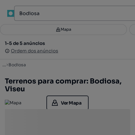
1
Mapa
Mapa
Filtros
Guardar pesquisa
2
1-5 de 5 anúncios
1-5 de 5 anúncios
Ordenar
Ordem dos anúncios
Ordem dos anúncios
...
Bodiosa
Terrenos para comprar: Bodiosa,
Viseu
Ver Mapa