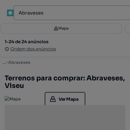
1
Mapa
Mapa
Filtros
Guardar pesquisa
2
1-24 de 24 anúncios
1-24 de 24 anúncios
Ordenar
Ordem dos anúncios
Ordem dos anúncios
...
Abraveses
Terrenos para comprar: Abraveses,
Viseu
Ver Mapa