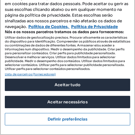
Preço por metro quadrado
em cookies para tratar dados pessoais. Pode aceitar ou gerir as
suas escolhas clicando abaixo ou em qualquer momento na
Piloto Invest
página da política de privacidade. Estas escolhas serão
Profissional
sinalizadas aos nossos parceiros e não afetarão os dados de
navegação.
Política de Cookies,
Política de Privacidade
Nós e os nossos parceiros tratamos os dados para fornecermos:
Utilizar dados de geolocalização precisos. Procurar ativamente as características
do dispositivo para identificação. Compreender os públicos através de estatísticas
ou combinações de dados de diferentes fontes. Armazenar e/ou aceder a
informações num dispositivo. Medir o desempenho da publicidade. Criar perfis
para personalizar conteúdos. Criar perfis para publicidade personalizada.
Desenvolver e melhorar serviços. Utilizar dados limitados para selecionar
publicidade. Medir o desempenho dos conteúdos. Utilizar dados limitados para
selecionar conteúdos. Utilizar perfis para selecionar publicidade personalizada.
Utilizar perfis para selecionar conteúdos personalizados.
Lista de parceiros (fornecedores)
Aceitar tudo
Aceitar necessários
Definir preferências
56 500 €
100,71 €/m²
Terreno Para Construção Venda em