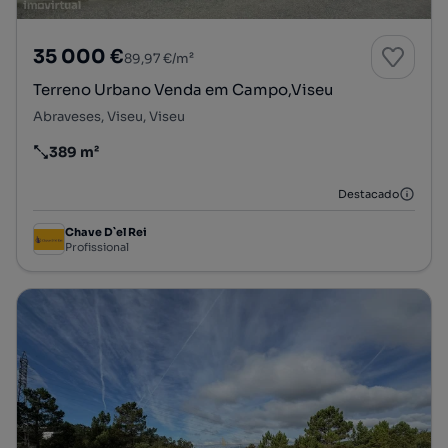
35 000 €
89,97 €/m²
Terreno Urbano Venda em Campo,Viseu
Abraveses, Viseu, Viseu
389 m²
Preço por metro quadrado
Destacado
Chave D`el Rei
Profissional