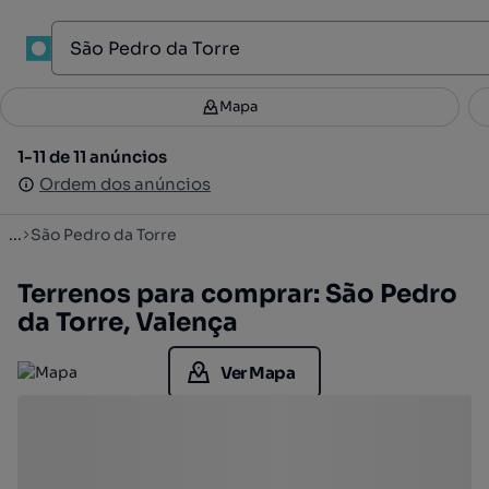
1
Mapa
Mapa
Filtros
Guardar pesquisa
2
1-11 de 11 anúncios
1-11 de 11 anúncios
Ordenar
Ordem dos anúncios
Ordem dos anúncios
...
São Pedro da Torre
Terrenos para comprar: São Pedro
da Torre, Valença
Ver Mapa