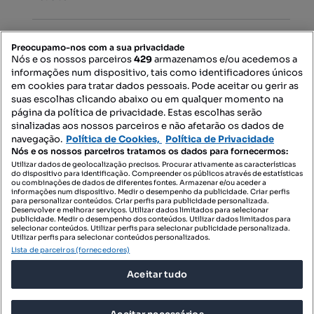
PORTAIS
Preocupamo-nos com a sua privacidade
Nós e os nossos parceiros
429
armazenamos e/ou acedemos a
informações num dispositivo, tais como identificadores únicos
Mapa do Site
em cookies para tratar dados pessoais. Pode aceitar ou gerir as
suas escolhas clicando abaixo ou em qualquer momento na
página da política de privacidade. Estas escolhas serão
sinalizadas aos nossos parceiros e não afetarão os dados de
Contacte-nos
navegação.
Política de Cookies,
Política de Privacidade
Nós e os nossos parceiros tratamos os dados para fornecermos:
Utilizar dados de geolocalização precisos. Procurar ativamente as características
do dispositivo para identificação. Compreender os públicos através de estatísticas
SIGA-NOS:
ou combinações de dados de diferentes fontes. Armazenar e/ou aceder a
informações num dispositivo. Medir o desempenho da publicidade. Criar perfis
para personalizar conteúdos. Criar perfis para publicidade personalizada.
Desenvolver e melhorar serviços. Utilizar dados limitados para selecionar
publicidade. Medir o desempenho dos conteúdos. Utilizar dados limitados para
selecionar conteúdos. Utilizar perfis para selecionar publicidade personalizada.
DESCARREGAR NA:
Utilizar perfis para selecionar conteúdos personalizados.
Lista de parceiros (fornecedores)
Aceitar tudo