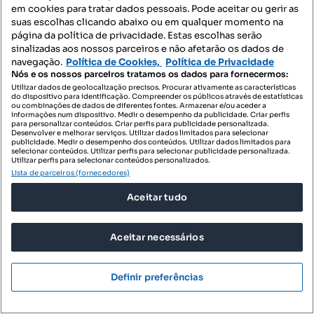
em cookies para tratar dados pessoais. Pode aceitar ou gerir as
Terrenos para comprar - Gandra e Taião
suas escolhas clicando abaixo ou em qualquer momento na
página da política de privacidade. Estas escolhas serão
Terrenos para comprar - Ganfei
sinalizadas aos nossos parceiros e não afetarão os dados de
navegação.
Política de Cookies,
Política de Privacidade
Terrenos para comprar - Gondomil e Sanfins
Nós e os nossos parceiros tratamos os dados para fornecermos:
Utilizar dados de geolocalização precisos. Procurar ativamente as características
Terrenos para comprar - São Pedro da Torre
do dispositivo para identificação. Compreender os públicos através de estatísticas
ou combinações de dados de diferentes fontes. Armazenar e/ou aceder a
Terrenos para comprar - Valença, Cristelo Covo e Arão
informações num dispositivo. Medir o desempenho da publicidade. Criar perfis
para personalizar conteúdos. Criar perfis para publicidade personalizada.
Desenvolver e melhorar serviços. Utilizar dados limitados para selecionar
Terrenos para comprar - Verdoejo
publicidade. Medir o desempenho dos conteúdos. Utilizar dados limitados para
selecionar conteúdos. Utilizar perfis para selecionar publicidade personalizada.
Utilizar perfis para selecionar conteúdos personalizados.
Lista de parceiros (fornecedores)
Imóveis para comprar - São Julião e Silva
Aceitar tudo
Apartamentos para comprar - São Julião e Silva
T0 para comprar - São Julião e Silva
Aceitar necessários
Moradias para comprar - São Julião e Silva
Definir preferências
Espaços comerciais para comprar - São Julião e Silva
Escritórios para comprar - São Julião e Silva