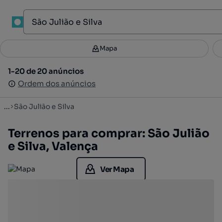
1
Mapa
Mapa
Filtros
Guardar pesquisa
2
1-20 de 20 anúncios
1-20 de 20 anúncios
Ordenar
Ordem dos anúncios
Ordem dos anúncios
...
São Julião e Silva
Terrenos para comprar: São Julião
e Silva, Valença
Ver Mapa