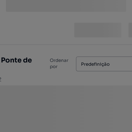
 Ponte de
Ordenar
Predefinição
por
?