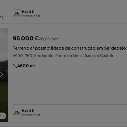
Habit 3
Profissional
/
2
95 000 €
20,65 €/m²
Terreno c/ possibilidade de construção em Serdedelo
4990-760, Serdedelo, Ponte de Lima, Viana do Castelo
4600 m²
Preço por metro quadrado
Habit 3
Profissional
/
6