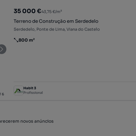
35 000 €
43,75 €/m²
Terreno de Construção em Serdedelo
Serdedelo, Ponte de Lima, Viana do Castelo
800 m²
Preço por metro quadrado
Habit 3
Profissional
/
6
arecerem novos anúncios