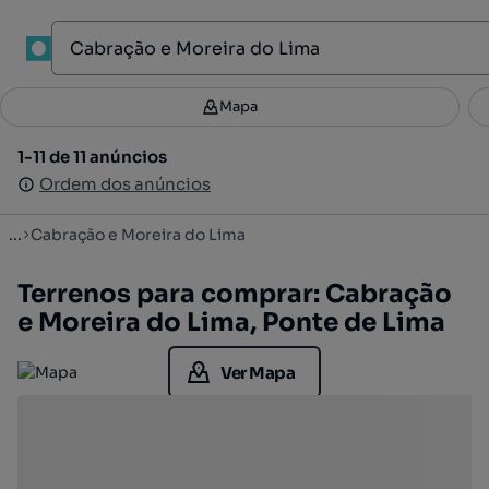
1
Mapa
Mapa
Filtros
Guardar pesquisa
2
1-11 de 11 anúncios
1-11 de 11 anúncios
Ordenar
Ordem dos anúncios
Ordem dos anúncios
...
Cabração e Moreira do Lima
Terrenos para comprar: Cabração
e Moreira do Lima, Ponte de Lima
Ver Mapa