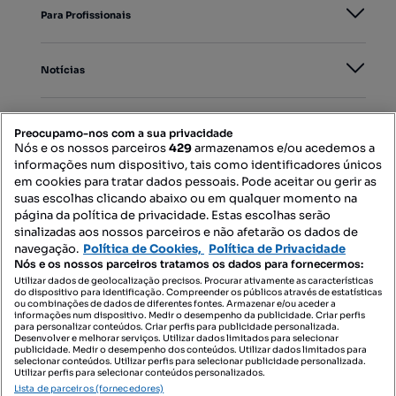
Para Profissionais
Notícias
PORTAIS
Preocupamo-nos com a sua privacidade
Nós e os nossos parceiros
429
armazenamos e/ou acedemos a
informações num dispositivo, tais como identificadores únicos
Mapa do Site
em cookies para tratar dados pessoais. Pode aceitar ou gerir as
suas escolhas clicando abaixo ou em qualquer momento na
página da política de privacidade. Estas escolhas serão
sinalizadas aos nossos parceiros e não afetarão os dados de
Contacte-nos
navegação.
Política de Cookies,
Política de Privacidade
Nós e os nossos parceiros tratamos os dados para fornecermos:
Utilizar dados de geolocalização precisos. Procurar ativamente as características
do dispositivo para identificação. Compreender os públicos através de estatísticas
SIGA-NOS:
ou combinações de dados de diferentes fontes. Armazenar e/ou aceder a
informações num dispositivo. Medir o desempenho da publicidade. Criar perfis
para personalizar conteúdos. Criar perfis para publicidade personalizada.
Desenvolver e melhorar serviços. Utilizar dados limitados para selecionar
publicidade. Medir o desempenho dos conteúdos. Utilizar dados limitados para
selecionar conteúdos. Utilizar perfis para selecionar publicidade personalizada.
DESCARREGAR NA:
Utilizar perfis para selecionar conteúdos personalizados.
Lista de parceiros (fornecedores)