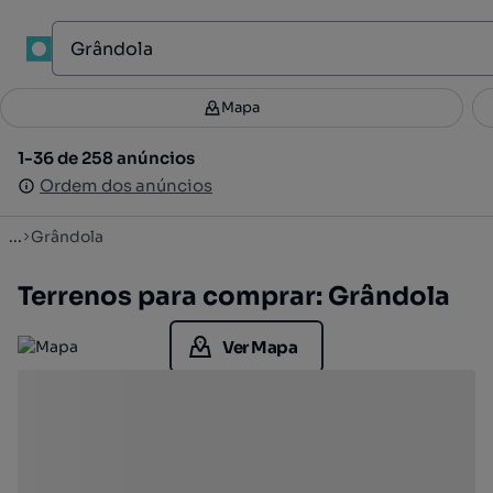
1
Mapa
Mapa
Filtros
Guardar pesquisa
2
1-36 de 258 anúncios
1-36 de 258 anúncios
Ordenar
Ordem dos anúncios
Ordem dos anúncios
...
Grândola
Terrenos para comprar: Grândola
Ver Mapa