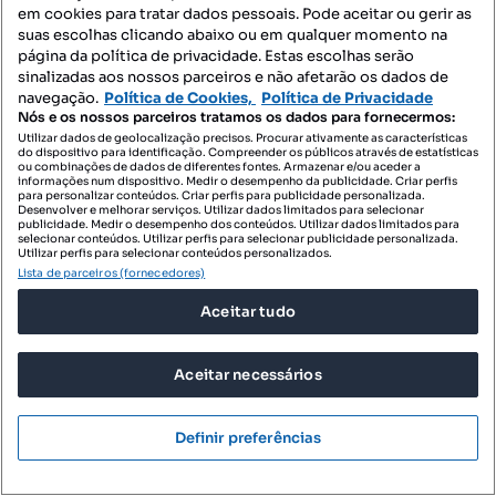
em cookies para tratar dados pessoais. Pode aceitar ou gerir as
suas escolhas clicando abaixo ou em qualquer momento na
Engel & Völkers Comporta
Profissional
página da política de privacidade. Estas escolhas serão
sinalizadas aos nossos parceiros e não afetarão os dados de
navegação.
Política de Cookies,
Política de Privacidade
Nós e os nossos parceiros tratamos os dados para fornecermos:
Utilizar dados de geolocalização precisos. Procurar ativamente as características
do dispositivo para identificação. Compreender os públicos através de estatísticas
ou combinações de dados de diferentes fontes. Armazenar e/ou aceder a
informações num dispositivo. Medir o desempenho da publicidade. Criar perfis
para personalizar conteúdos. Criar perfis para publicidade personalizada.
Desenvolver e melhorar serviços. Utilizar dados limitados para selecionar
publicidade. Medir o desempenho dos conteúdos. Utilizar dados limitados para
selecionar conteúdos. Utilizar perfis para selecionar publicidade personalizada.
Utilizar perfis para selecionar conteúdos personalizados.
Lista de parceiros (fornecedores)
Aceitar tudo
Aceitar necessários
85 000 €
0,58 €/m²
Herdade de Montado -Grândola
Definir preferências
Azinheira dos Barros e São Mamede do Sádão, Grândola, Setúbal