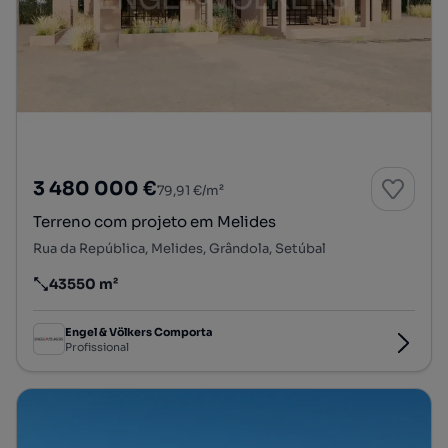
3 480 000 €
79,91 €/m²
Terreno com projeto em Melides
Rua da República, Melides, Grândola, Setúbal
43550 m²
Preço por metro quadrado
Engel & Völkers Comporta
Profissional