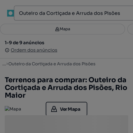
1
Mapa
Mapa
Filtros
Guardar pesquisa
2
1-9 de 9 anúncios
1-9 de 9 anúncios
Ordenar
Ordem dos anúncios
Ordem dos anúncios
...
Outeiro da Cortiçada e Arruda dos Pisões
Terrenos para comprar: Outeiro da
Cortiçada e Arruda dos Pisões, Rio
Maior
Ver Mapa