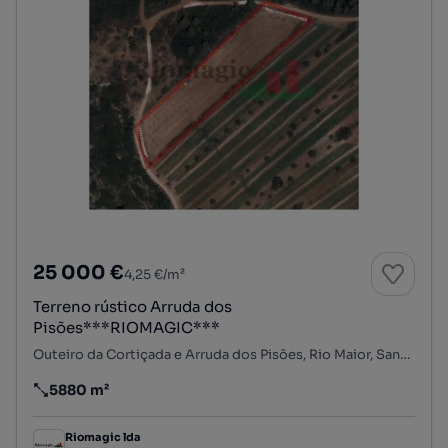
25 000 €
4,25 €/m²
Terreno rústico Arruda dos
Pisões***RIOMAGIC***
Outeiro da Cortiçada e Arruda dos Pisões, Rio Maior, Santarém
5880 m²
Preço por metro quadrado
Riomagic lda