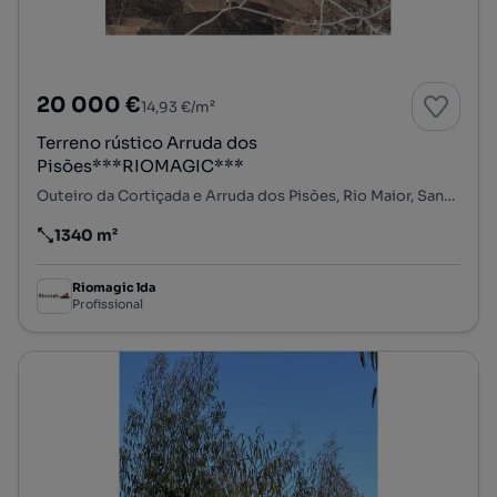
20 000 €
14,93 €/m²
Terreno rústico Arruda dos
Pisões***RIOMAGIC***
Outeiro da Cortiçada e Arruda dos Pisões, Rio Maior, Santarém
1340 m²
Preço por metro quadrado
Riomagic lda
Profissional