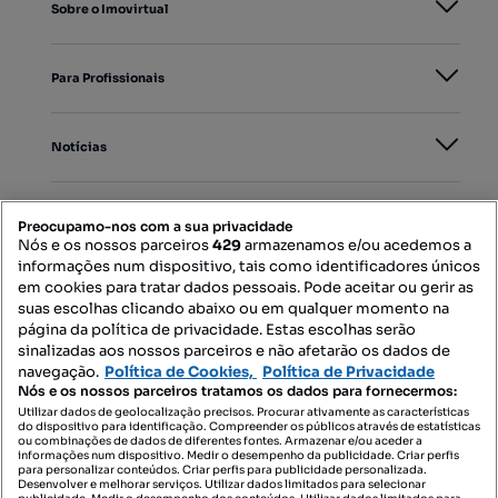
Sobre o Imovirtual
Para Profissionais
Notícias
PORTAIS
Preocupamo-nos com a sua privacidade
Nós e os nossos parceiros
429
armazenamos e/ou acedemos a
informações num dispositivo, tais como identificadores únicos
Mapa do Site
em cookies para tratar dados pessoais. Pode aceitar ou gerir as
suas escolhas clicando abaixo ou em qualquer momento na
página da política de privacidade. Estas escolhas serão
sinalizadas aos nossos parceiros e não afetarão os dados de
Contacte-nos
navegação.
Política de Cookies,
Política de Privacidade
Nós e os nossos parceiros tratamos os dados para fornecermos:
Utilizar dados de geolocalização precisos. Procurar ativamente as características
do dispositivo para identificação. Compreender os públicos através de estatísticas
SIGA-NOS:
ou combinações de dados de diferentes fontes. Armazenar e/ou aceder a
informações num dispositivo. Medir o desempenho da publicidade. Criar perfis
para personalizar conteúdos. Criar perfis para publicidade personalizada.
Desenvolver e melhorar serviços. Utilizar dados limitados para selecionar