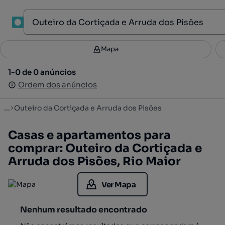
1
Mapa
Mapa
Filtros
Guardar pesquisa
1
1-0 de 0 anúncios
1-0 de 0 anúncios
Ordenar
Ordem dos anúncios
Ordem dos anúncios
...
Outeiro da Cortiçada e Arruda dos Pisões
Casas e apartamentos para
comprar: Outeiro da Cortiçada e
Arruda dos Pisões, Rio Maior
Ver Mapa
Nenhum resultado encontrado