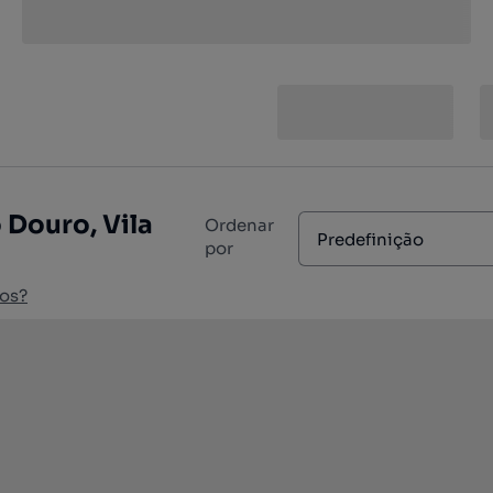
 Douro, Vila
Ordenar
Predefinição
por
os?