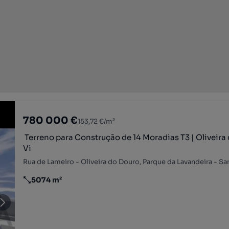
780 000 €
153,72 €/m²
️ Terreno para Construção de 14 Moradias T3 | Oliveira
Vi
5074 m²
Preço por metro quadrado