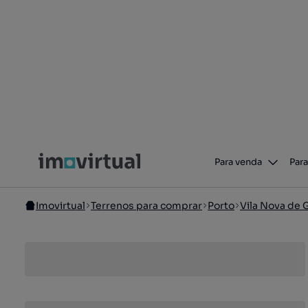
Para venda
Para
Imovirtual
Terrenos para comprar
Porto
Vila Nova de 