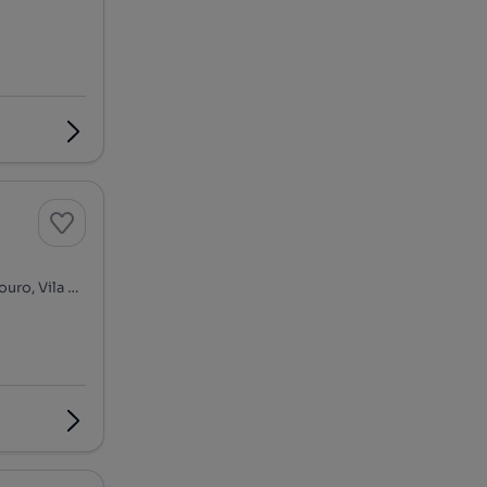
Rua Santos Pousada - Oliveira do Douro, Centro, Oliveira do Douro, Vila Nova de Gaia, Porto