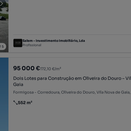
Salem - Investimento Imobiliário, Lda
Profissional
/
5
95 000 €
172,10 €/m²
Dois Lotes para Construção em Oliveira do Douro – Vi
Gaia
Formigosa - Corredoura, Oliveira do Douro, Vila Nova de Gaia,
552 m²
Preço por metro quadrado