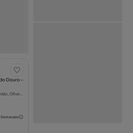
 do Douro –
Rua de Lameiro - Oliveira do Douro, Parque da Lavandeira - Sardão, Oliveira do Douro, Vila Nova de Gaia, Porto
Destacado