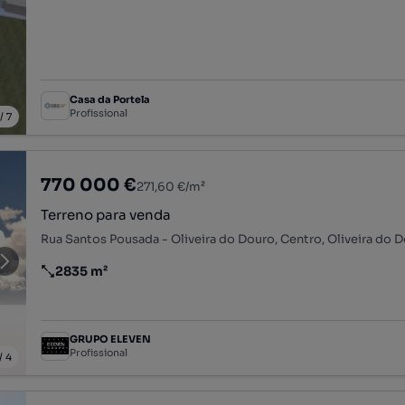
Casa da Portela
Profissional
/
7
770 000 €
271,60 €/m²
Terreno para venda
2835 m²
Preço por metro quadrado
GRUPO ELEVEN
Profissional
/
4