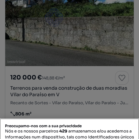
120 000 €
148,88 €/m²
Terrenos para venda construção de duas moradias
Vilar do Paraíso em V
Recanto de Sortes - Vilar do Paraíso, Vilar do Paraíso - Junqueira - São Caetano, Mafamude e Vilar do Paraíso, Vila Nova de Gaia, Porto
806 m²
Preço por metro quadrado
Preocupamo-nos com a sua privacidade
Destacado
Nós e os nossos parceiros
429
armazenamos e/ou acedemos a
informações num dispositivo, tais como identificadores únicos
Casa da Portela