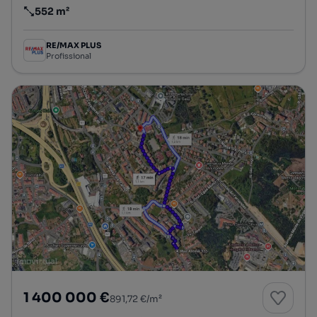
552 m²
Preço por metro quadrado
RE/MAX PLUS
Profissional
1 400 000 €
891,72 €/m²