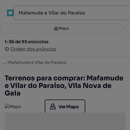
1
Mapa
Mapa
Filtros
Guardar pesquisa
2
1-36 de 93 anúncios
1-36 de 93 anúncios
Ordenar
Ordem dos anúncios
Ordem dos anúncios
...
Mafamude e Vilar do Paraíso
Terrenos para comprar: Mafamude
e Vilar do Paraíso, Vila Nova de
Gaia
Ver Mapa