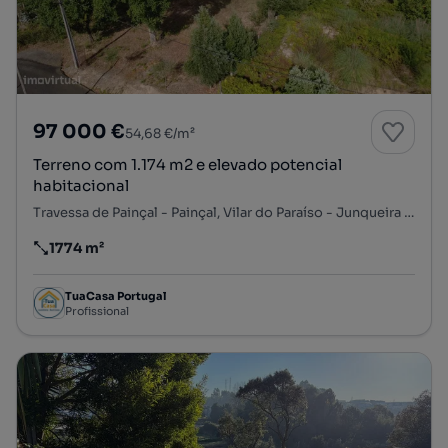
97 000 €
54,68 €/m²
Terreno com 1.174 m2 e elevado potencial
habitacional
Travessa de Painçal - Painçal, Vilar do Paraíso - Junqueira - São Caetano, Mafamude e Vilar do Paraíso, Vila Nova de Gaia, Porto
1774 m²
Preço por metro quadrado
TuaCasa Portugal
Profissional