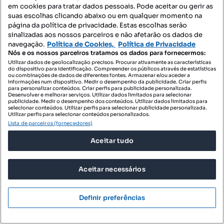
em cookies para tratar dados pessoais. Pode aceitar ou gerir as
suas escolhas clicando abaixo ou em qualquer momento na
página da política de privacidade. Estas escolhas serão
sinalizadas aos nossos parceiros e não afetarão os dados de
navegação.
Política de Cookies,
Política de Privacidade
Nós e os nossos parceiros tratamos os dados para fornecermos:
Utilizar dados de geolocalização precisos. Procurar ativamente as características
do dispositivo para identificação. Compreender os públicos através de estatísticas
ou combinações de dados de diferentes fontes. Armazenar e/ou aceder a
informações num dispositivo. Medir o desempenho da publicidade. Criar perfis
para personalizar conteúdos. Criar perfis para publicidade personalizada.
Desenvolver e melhorar serviços. Utilizar dados limitados para selecionar
publicidade. Medir o desempenho dos conteúdos. Utilizar dados limitados para
selecionar conteúdos. Utilizar perfis para selecionar publicidade personalizada.
Utilizar perfis para selecionar conteúdos personalizados.
Lista de parceiros (fornecedores)
600 000 €
55,96 €/m²
Aceitar tudo
INVESTIMENTO | PIP APROVADO para construção
de 4 moradias
Aceitar necessários
Rua de Antela, Lavra, Perafita, Lavra e Santa Cruz do Bispo, Matosinhos, Porto
10722 m²
Definir preferências
Preço por metro quadrado
Casa da Portela