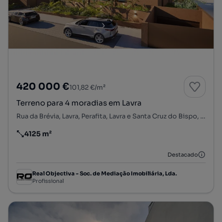
420 000 €
101,82 €/m²
Terreno para 4 moradias em Lavra
Rua da Brévia, Lavra, Perafita, Lavra e Santa Cruz do Bispo, Matosinhos, Porto
4125 m²
Preço por metro quadrado
Destacado
Real Objectiva - Soc. de Mediação Imobiliária, Lda.
Profissional