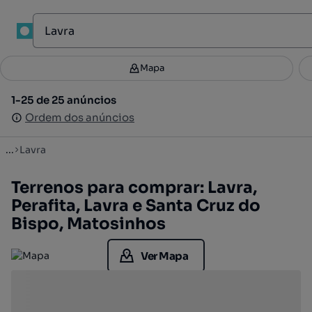
1
Mapa
Mapa
Filtros
Guardar pesquisa
2
1-25 de 25 anúncios
1-25 de 25 anúncios
Ordenar
Ordem dos anúncios
Ordem dos anúncios
...
Lavra
Terrenos para comprar: Lavra,
Perafita, Lavra e Santa Cruz do
Bispo, Matosinhos
Ver Mapa