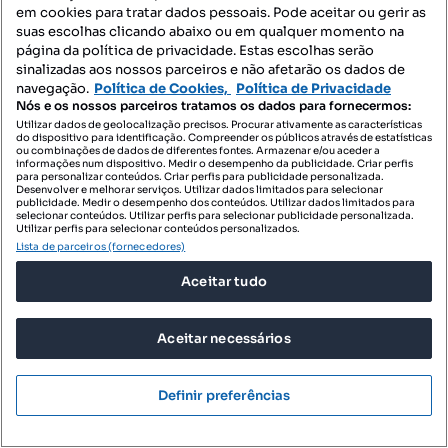
em cookies para tratar dados pessoais. Pode aceitar ou gerir as
suas escolhas clicando abaixo ou em qualquer momento na
página da política de privacidade. Estas escolhas serão
sinalizadas aos nossos parceiros e não afetarão os dados de
navegação.
Política de Cookies,
Política de Privacidade
Nós e os nossos parceiros tratamos os dados para fornecermos:
Utilizar dados de geolocalização precisos. Procurar ativamente as características
do dispositivo para identificação. Compreender os públicos através de estatísticas
ou combinações de dados de diferentes fontes. Armazenar e/ou aceder a
informações num dispositivo. Medir o desempenho da publicidade. Criar perfis
para personalizar conteúdos. Criar perfis para publicidade personalizada.
Desenvolver e melhorar serviços. Utilizar dados limitados para selecionar
publicidade. Medir o desempenho dos conteúdos. Utilizar dados limitados para
selecionar conteúdos. Utilizar perfis para selecionar publicidade personalizada.
50 000 €
5,33 €/m²
Utilizar perfis para selecionar conteúdos personalizados.
Lista de parceiros (fornecedores)
Terreno
Aceitar tudo
Espírito Santo, Nossa Senhora da Graça e São Simão, Nisa, Portalegre
9375 m²
Preço por metro quadrado
Aceitar necessários
ERA Castelo Branco
Profissional
Definir preferências