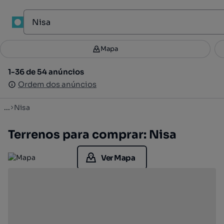
1
Mapa
Mapa
Filtros
Guardar pesquisa
2
1-36 de 54 anúncios
1-36 de 54 anúncios
Ordenar
Ordem dos anúncios
Ordem dos anúncios
...
Nisa
Terrenos para comprar: Nisa
Ver Mapa