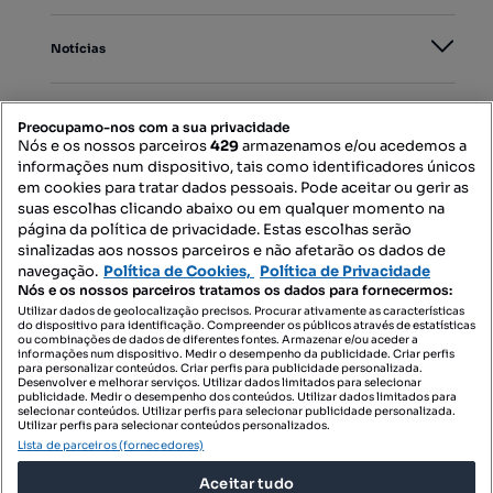
Notícias
PORTAIS
Preocupamo-nos com a sua privacidade
Nós e os nossos parceiros
429
armazenamos e/ou acedemos a
informações num dispositivo, tais como identificadores únicos
Mapa do Site
em cookies para tratar dados pessoais. Pode aceitar ou gerir as
suas escolhas clicando abaixo ou em qualquer momento na
página da política de privacidade. Estas escolhas serão
sinalizadas aos nossos parceiros e não afetarão os dados de
Contacte-nos
navegação.
Política de Cookies,
Política de Privacidade
Nós e os nossos parceiros tratamos os dados para fornecermos:
Utilizar dados de geolocalização precisos. Procurar ativamente as características
do dispositivo para identificação. Compreender os públicos através de estatísticas
SIGA-NOS:
ou combinações de dados de diferentes fontes. Armazenar e/ou aceder a
informações num dispositivo. Medir o desempenho da publicidade. Criar perfis
para personalizar conteúdos. Criar perfis para publicidade personalizada.
Desenvolver e melhorar serviços. Utilizar dados limitados para selecionar
publicidade. Medir o desempenho dos conteúdos. Utilizar dados limitados para
selecionar conteúdos. Utilizar perfis para selecionar publicidade personalizada.
DESCARREGAR NA:
Utilizar perfis para selecionar conteúdos personalizados.
Lista de parceiros (fornecedores)
Aceitar tudo