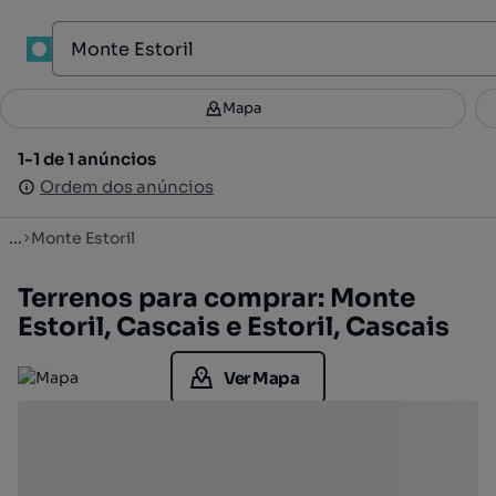
1
Mapa
Mapa
Filtros
Guardar pesquisa
2
1-1 de 1 anúncios
1-1 de 1 anúncios
Ordenar
Ordem dos anúncios
Ordem dos anúncios
...
Monte Estoril
Terrenos para comprar: Monte
Estoril, Cascais e Estoril, Cascais
Ver Mapa