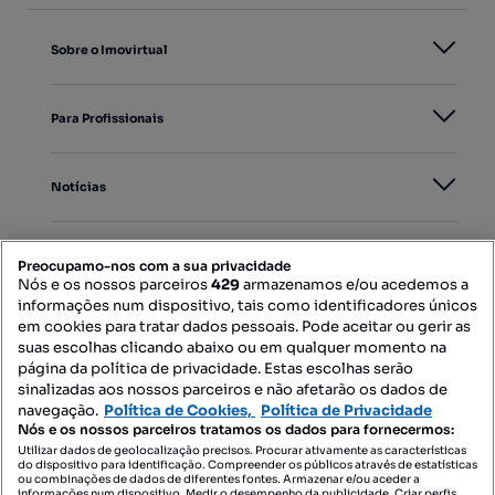
Sobre o Imovirtual
Para Profissionais
Notícias
PORTAIS
Preocupamo-nos com a sua privacidade
Nós e os nossos parceiros
429
armazenamos e/ou acedemos a
informações num dispositivo, tais como identificadores únicos
Mapa do Site
em cookies para tratar dados pessoais. Pode aceitar ou gerir as
suas escolhas clicando abaixo ou em qualquer momento na
página da política de privacidade. Estas escolhas serão
sinalizadas aos nossos parceiros e não afetarão os dados de
Contacte-nos
navegação.
Política de Cookies,
Política de Privacidade
Nós e os nossos parceiros tratamos os dados para fornecermos:
Utilizar dados de geolocalização precisos. Procurar ativamente as características
do dispositivo para identificação. Compreender os públicos através de estatísticas
SIGA-NOS:
ou combinações de dados de diferentes fontes. Armazenar e/ou aceder a
informações num dispositivo. Medir o desempenho da publicidade. Criar perfis