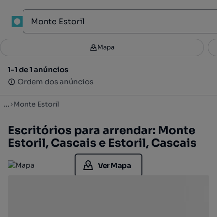
1
Mapa
Mapa
Filtros
Guardar pesquisa
4
1-1 de 1 anúncios
1-1 de 1 anúncios
Ordenar
Ordem dos anúncios
Ordem dos anúncios
...
Monte Estoril
Escritórios para arrendar: Monte
Estoril, Cascais e Estoril, Cascais
Ver Mapa