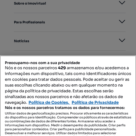
Sobre o Imovirtual
Para Profissionais
Notícias
PORTAIS
Preocupamo-nos com a sua privacidade
Nós e os nossos parceiros
429
armazenamos e/ou acedemos a
informações num dispositivo, tais como identificadores únicos
Mapa do Site
em cookies para tratar dados pessoais. Pode aceitar ou gerir as
suas escolhas clicando abaixo ou em qualquer momento na
página da política de privacidade. Estas escolhas serão
sinalizadas aos nossos parceiros e não afetarão os dados de
Contacte-nos
navegação.
Política de Cookies,
Política de Privacidade
Nós e os nossos parceiros tratamos os dados para fornecermos:
Utilizar dados de geolocalização precisos. Procurar ativamente as características
do dispositivo para identificação. Compreender os públicos através de estatísticas
SIGA-NOS:
ou combinações de dados de diferentes fontes. Armazenar e/ou aceder a
informações num dispositivo. Medir o desempenho da publicidade. Criar perfis
para personalizar conteúdos. Criar perfis para publicidade personalizada.
Desenvolver e melhorar serviços. Utilizar dados limitados para selecionar