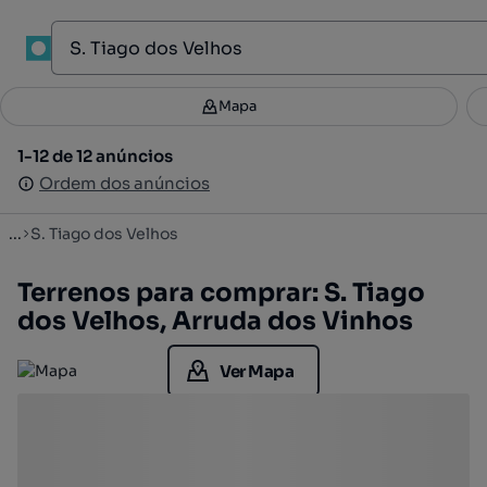
1
Mapa
Mapa
Filtros
Guardar pesquisa
2
1-12 de 12 anúncios
1-12 de 12 anúncios
Ordenar
Ordem dos anúncios
Ordem dos anúncios
...
S. Tiago dos Velhos
Terrenos para comprar: S. Tiago
dos Velhos, Arruda dos Vinhos
Ver Mapa