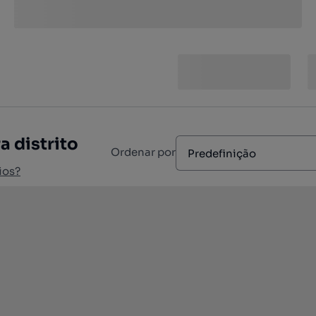
a distrito
Ordenar por
Predefinição
ios?