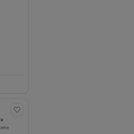
ra
ceira