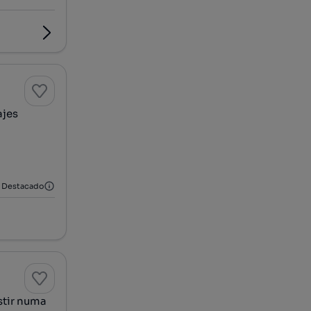
ajes
Destacado
stir numa