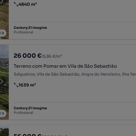
4840 m²
Preço por metro quadrado
Century 21 Imagine
Profissional
/
8
26 000 €
15,86 €/m²
Terreno com Pomar em Vila de São Sebastião
Salgueiros, Vila de São Sebastião, Angra do Heroísmo, Ilha Ter
1639 m²
Preço por metro quadrado
Century 21 Imagine
Profissional
/
9