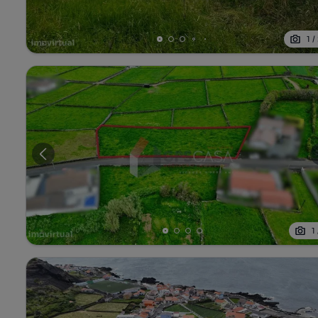
1
/
1