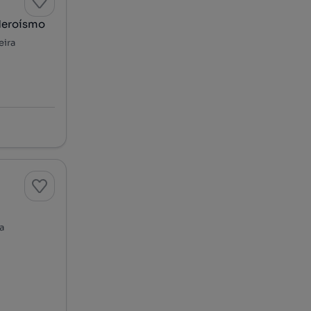
rojecto, Angra do Heroísmo
eira
a