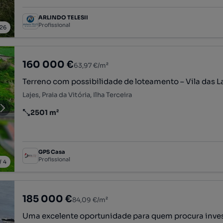
ARLINDO TELESII
Profissional
26
160 000 €
63,97 €/m²
Terreno com possibilidade de loteamento – Vila das L
Lajes, Praia da Vitória, Ilha Terceira
2501 m²
Preço por metro quadrado
GPS Casa
Profissional
/
4
185 000 €
84,09 €/m²
Uma excelente oportunidade para quem procura inve