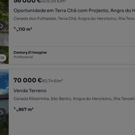
56 000 €
509,09 €/m²
Oportunidade em Terra Chã com P
Canada dos Folhadais, Terra Chã, Angra do Heroísmo, Ilha Terc
110 m²
Preço por metro quadrado
Century 21 Imagine
Profissional
/
13
70 000 €
80,74 €/m²
Venda Terreno
Canada Ribeirinha, São Bento, Angra do Heroísmo, Ilha Terceir
867 m²
Preço por metro quadrado