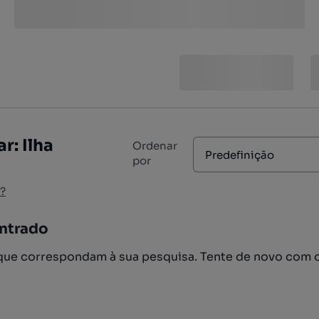
r: Ilha
Ordenar
Predefinição
por
?
ntrado
ue correspondam à sua pesquisa. Tente de novo com 