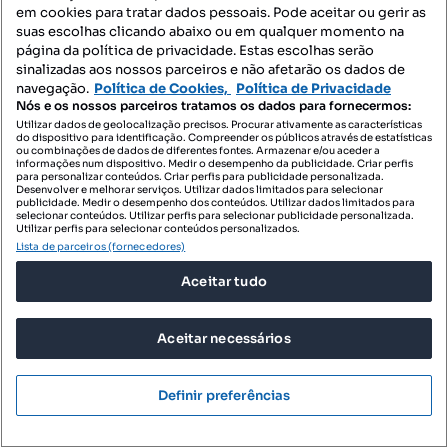
em cookies para tratar dados pessoais. Pode aceitar ou gerir as
suas escolhas clicando abaixo ou em qualquer momento na
página da política de privacidade. Estas escolhas serão
sinalizadas aos nossos parceiros e não afetarão os dados de
navegação.
Política de Cookies,
Política de Privacidade
11 500 €
3,83 €/m²
Nós e os nossos parceiros tratamos os dados para fornecermos:
Utilizar dados de geolocalização precisos. Procurar ativamente as características
Terreno para venda
do dispositivo para identificação. Compreender os públicos através de estatísticas
ou combinações de dados de diferentes fontes. Armazenar e/ou aceder a
Caminho de Salvaterra, Santo Espírito, Vila do Porto, Ilha de Santa Maria
informações num dispositivo. Medir o desempenho da publicidade. Criar perfis
para personalizar conteúdos. Criar perfis para publicidade personalizada.
3003 m²
Desenvolver e melhorar serviços. Utilizar dados limitados para selecionar
Preço por metro quadrado
publicidade. Medir o desempenho dos conteúdos. Utilizar dados limitados para
selecionar conteúdos. Utilizar perfis para selecionar publicidade personalizada.
Utilizar perfis para selecionar conteúdos personalizados.
REMAX 4YOU
Lista de parceiros (fornecedores)
Profissional
Aceitar tudo
Aceitar necessários
Definir preferências