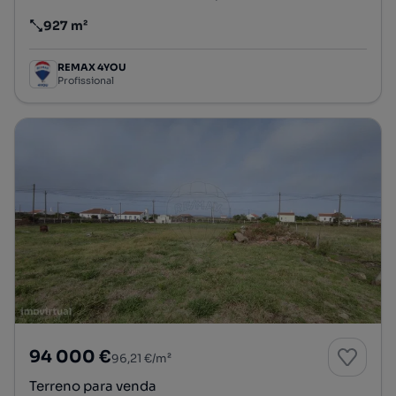
927 m²
Preço por metro quadrado
REMAX 4YOU
Profissional
94 000 €
96,21 €/m²
Terreno para venda