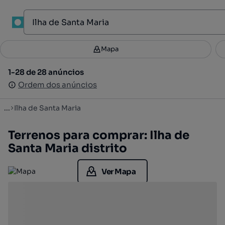
Mapa
Mapa
Filtros
Guardar pesquisa
2
1-28 de 28 anúncios
1-28 de 28 anúncios
Ordenar
Ordem dos anúncios
Ordem dos anúncios
...
Ilha de Santa Maria
Terrenos para comprar: Ilha de
Santa Maria distrito
Ver Mapa