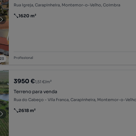
Rua Igreja, Carapinheira, Montemor-o-Velho, Coimbra
1620 m²
Preço por metro quadrado
Profissional
23
3950 €
1,51 €/m²
Terreno para venda
Rua do Cabeço - Vila Franca, Carapinheira, Montemor-o-Velh
2618 m²
Preço por metro quadrado