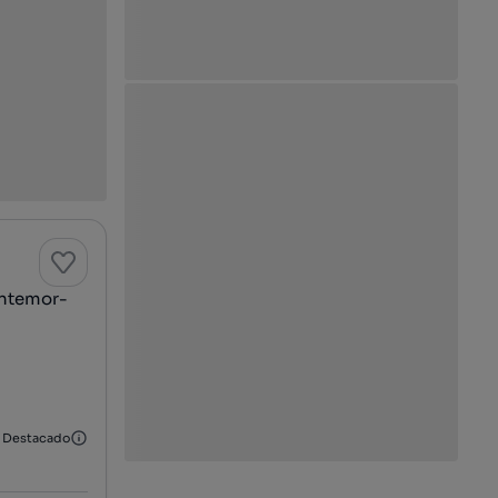
ontemor-
Destacado