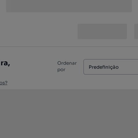
ra,
Ordenar
Predefinição
por
os?