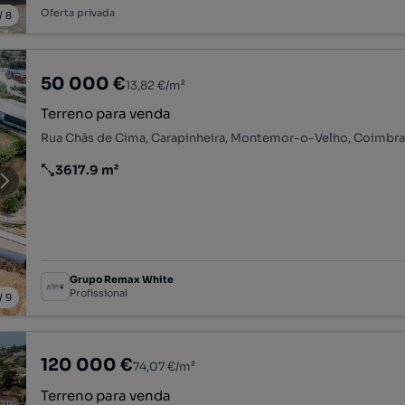
Oferta privada
/
8
50 000 €
13,82 €/m²
Terreno para venda
Rua Chãs de Cima, Carapinheira, Montemor-o-Velho, Coimbr
3617.9 m²
Preço por metro quadrado
Grupo Remax White
Profissional
/
9
120 000 €
74,07 €/m²
Terreno para venda