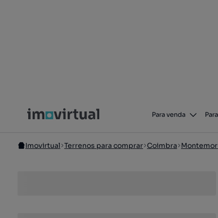
Para venda
Para
Imovirtual
Terrenos para comprar
Coimbra
Montemor