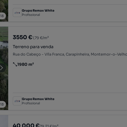
Grupo Remax White
Profissional
/
13
3550 €
1,79 €/m²
Terreno para venda
Rua do Cabeço - Vila Franca, Carapinheira, Montemor-o-Velh
1980 m²
Preço por metro quadrado
Grupo Remax White
Profissional
/
13
40 000 €
79,21 €/m²