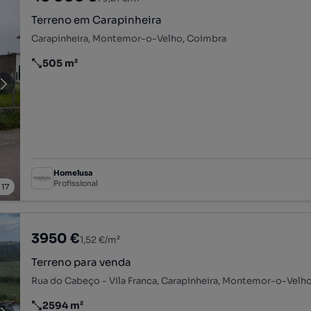
Terreno em Carapinheira
Carapinheira, Montemor-o-Velho, Coimbra
505 m²
Preço por metro quadrado
Homelusa
Profissional
/
17
3950 €
1,52 €/m²
Terreno para venda
Rua do Cabeço - Vila Franca, Carapinheira, Montemor-o-Velh
2594 m²